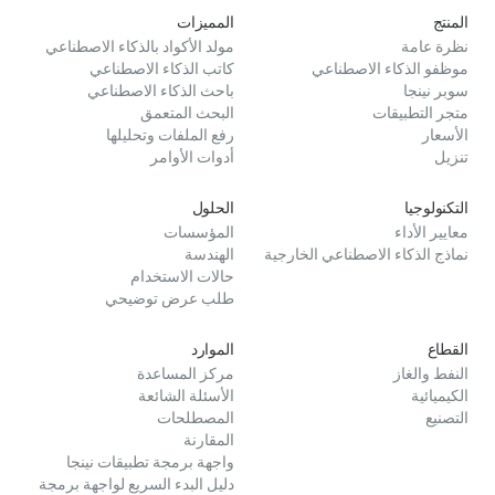
المنتج
المميزات
نظرة عامة
مولد الأكواد بالذكاء الاصطناعي
موظفو الذكاء الاصطناعي
كاتب الذكاء الاصطناعي
سوبر نينجا
باحث الذكاء الاصطناعي
متجر التطبيقات
البحث المتعمق
الأسعار
رفع الملفات وتحليلها
تنزيل
أدوات الأوامر
التكنولوجيا
الحلول
معايير الأداء
المؤسسات
نماذج الذكاء الاصطناعي الخارجية
الهندسة
حالات الاستخدام
طلب عرض توضيحي
القطاع
الموارد
النفط والغاز
مركز المساعدة
الكيميائية
الأسئلة الشائعة
التصنيع
المصطلحات
المقارنة
واجهة برمجة تطبيقات نينجا
دليل البدء السريع لواجهة برمجة