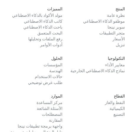
المنتج
المميزات
نظرة عامة
مولد الأكواد بالذكاء الاصطناعي
موظفو الذكاء الاصطناعي
كاتب الذكاء الاصطناعي
سوبر نينجا
باحث الذكاء الاصطناعي
متجر التطبيقات
البحث المتعمق
الأسعار
رفع الملفات وتحليلها
تنزيل
أدوات الأوامر
التكنولوجيا
الحلول
معايير الأداء
المؤسسات
نماذج الذكاء الاصطناعي الخارجية
الهندسة
حالات الاستخدام
طلب عرض توضيحي
القطاع
الموارد
النفط والغاز
مركز المساعدة
الكيميائية
الأسئلة الشائعة
التصنيع
المصطلحات
المقارنة
واجهة برمجة تطبيقات نينجا