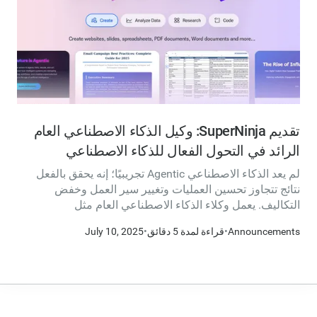
تقديم SuperNinja: وكيل الذكاء الاصطناعي العام
الرائد في التحول الفعال للذكاء الاصطناعي
لم يعد الذكاء الاصطناعي Agentic تجريبيًا؛ إنه يحقق بالفعل
نتائج تتجاوز تحسين العمليات وتغيير سير العمل وخفض
التكاليف. يعمل وكلاء الذكاء الاصطناعي العام مثل
SuperNinja على زيادة عدد الموظفين من خلال التعامل بشكل
Announcements
•
قراءة لمدة 5 دقائق
•
July 10, 2025
مستقل مع المهام والروتينات بأكملها، حتى التعرف على وقت
الحاجة إليها. وهي تستخدم مزيجًا من التعليمات المطلوبة
وإمكانيات التفكير والأدوات والبيانات في الوقت الفعلي من
الويب والتطبيقات والخدمات.