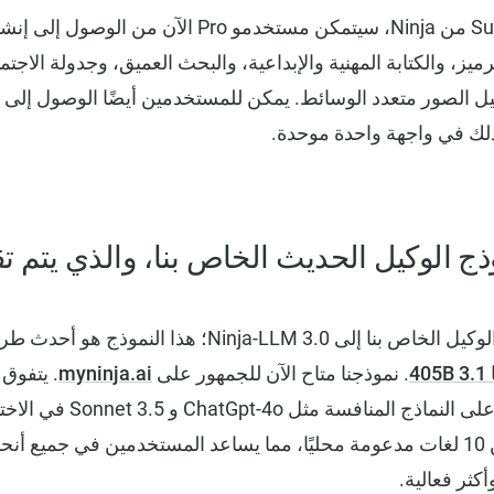
مع مساعد SuperGPT AI من Ninja، سيتمكن مستخدمو Pro الآ
يز، والكتابة المهنية والإبداعية، والبحث العميق، وجدولة الاج
ذج الوكيل الحديث الخاص بنا، والذي يتم ت
لقد قمنا بترقية نموذج الوكيل الخاص بنا إلى Ninja-LLM 3.0
40
. نموذجنا متاح الآن للجمهور على
myninja.ai
الذين تم ضبطهم بدقة على النما
Ninja متاحون بأكثر من 10 لغات مدعومة محليًا، مما يساعد المستخدمين في جمي
ثر فعالية.