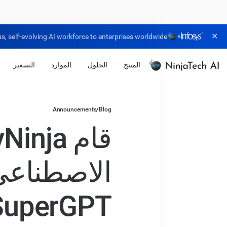
✕
, self-evolving AI workforce to enterprises worldwide.
×
المنتج
الحلول
الموارد
التسعير
Announcements
/
Blog
الاصطناعي
SuperGPT