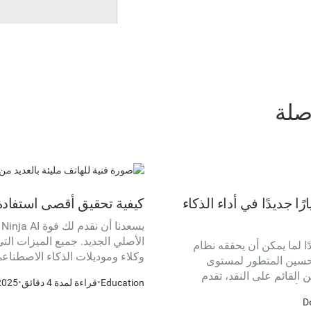
صلة
SuperA من Ninja AI معيارًا جديدًا في أداء الذكاء
كيفية تحقيق أقصى استفادة من تطبيق AI
Ninja A معيارًا جديدًا لما يمكن أن يحققه نظام
وكلاء وموديلات الذكاء الاصطناعي
تحسين المتطور لمستوى
iPhone الخاص بك، مما يجعل
 القائم على النقد، تقدم
Education
•
قراءة لمدة 4 دقائق
•
2025
مضى أينما ذهبت. يمكنك تنزيل تطبيق iOS
ماذج التأسيسية الأكثر شيوعًا مثل
D