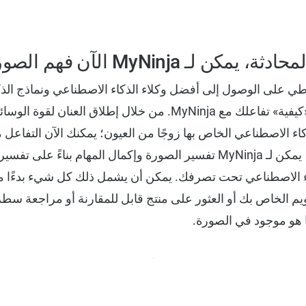
كن لـ MyNinja الآن فهم الصور
اطي على الوصول إلى أفضل وكلاء الذكاء الاصطناعي ونماذج الذ
NinjaTech أيضًا على «كيفية» تفاعلك مع MyNinja. من خلال إطلاق الع
التقاط صورة. ببساطة، يمكن لـ MyNinja تفسير الصورة وإكمال المهام بن
اء الاصطناعي تحت تصرفك. يمكن أن يشمل ذلك كل شيء بدءًا م
يم الخاص بك أو العثور على منتج قابل للمقارنة أو مراجعة سطر
ما هو موجود في الصورة.