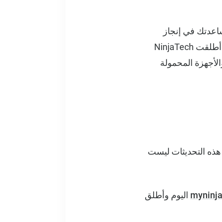
مثل MyNinja هي قدرته على مساعدتك في إنجاز
عملك في أي وقت وفي أي مكان. لتحقيق أقصى قدر من توفر MyNinja لمستخدميها، أطلقت NinjaTech
سطح المكتب الأصلية على macOS، مع إطلاق تطبيقات Windows و Linux والأجهزة المحمولة
به. هذه التحديثات ليست
myninja
اليوم وأطلق