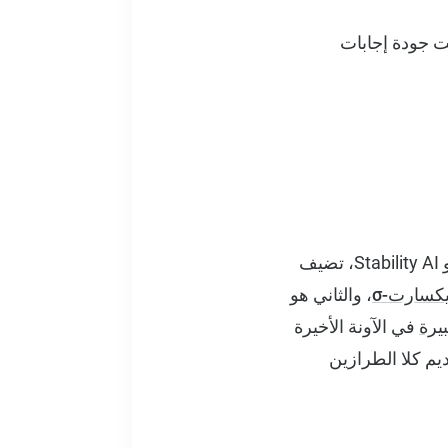
لم الحقيقي، وباستخدام GPT-4o كقاضٍ، كانت جودة إجابات
استنادًا إلى مجموعتنا الحالية من نماذج إنشاء الصور المتميزة من Amazon و OpenAI و Stability AI، تضيف
يكسارت-σ
، والثاني هو
يرة
في الآونة الأخيرة
لقادرة على تقديم كلا الطرازين