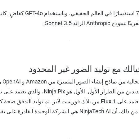
في تحليل لأكثر من 750 استفسارًا في العا
يالك مع توليد الصور غير المحدود
ب
Flux.1 من بلاك فورست لابز
. تم توليد التدفق
ضجة كب
لصورها المذهلة. الأهم من ذلك، أن NinjaTech AI هي الشركة الوحيدة ا