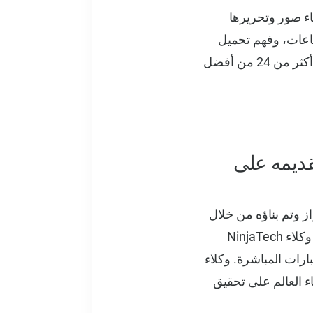
ن من الوصول إلى إنشاء صور وتحريرها
تماعات، وفهم تحميل
الملفات وتحليلها، وتحليل الصور متعدد الوسائط. يمكن للمستخدمين أيضًا الوصول إلى أكثر من 24 من أفضل
قديمه على
؛ هذا النموذج هو أحدث طراز وتم بناؤه من خلال
. يتفوق وكلاء NinjaTech
ذج المنافسة مثل ChatGpt-4o و Sonnet 3.5 في الاختبارات المباشرة. وكلاء
ع أنحاء العالم على تحقيق