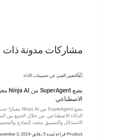
مشاركات مدونة ذات 
يضع gent
الاصطناعي
يضع SuperAgent من I
الذكاء الاصطناعي. من خلال الجمع بين ال
الاستدلال والتنسيق متعدد النماذج والتحسين
SuperAgent نتائج تتفوق حتى على الن
Product
•
قراءة لمدة 5 دقائق
•
ecember 3, 2024
GPT-4o و Gemini 1.5 Pro و Claude Sonnet 3.5.