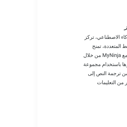
كاء الاصطناعي، تركز
نان لقوة الوسائط المتعددة، تمنح
NinjaTech مساعد الذكاء الاصطناعي الخاص بها زوجًا من العيون؛ يمكنك الآن التفاعل مع MyNinja من خلال
اءً على تفسيرها باستخدام مجموعة
ن ترجمة النص إلى
 من التعليمات