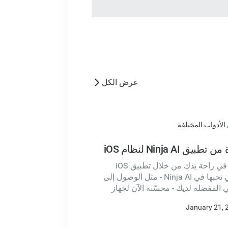
عرض الكل
Ninja  لنظام iOS
يسعدنا أن نقدم لك قوة Ninja AI في راحة يدك من خلال تطبيق iOS
الأصلي الجديد. جميع الميزات التي تحبها في Ninja AI - مثل الوصول إلى
 المفضلة لديك - محسّنة الآن لجهاز
 الحفاظ على الإنتاجية أسهل من أي وقت
January 21, 
 هنا.