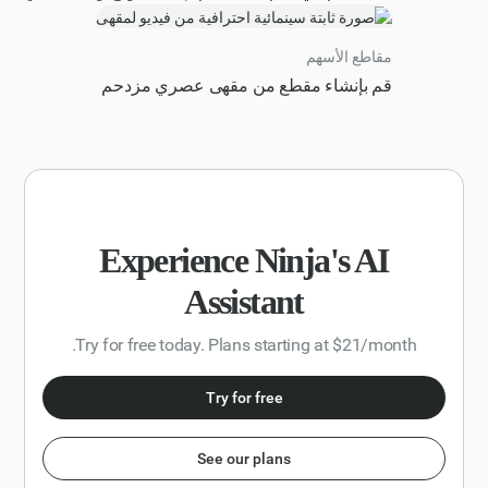
والوصف والقطاع والتأثير المحتمل.
ومفصل بالكامل لإيداعات S1 مع اتباع جميع متطلبات SEC
المطلوبة. اجعل موقع الويب ملهمًا لمستثمري وول ستريت،
مقاطع الأسهم
وتفاعليًا بالكامل وحديثًا واحترافيًا حتى يمكن توزيعه. تحقق جيدًا
قم بإنشاء مقطع من مقهى عصري مزدحم
من إجاباتك وأيضًا استنادًا إلى المعلومات التي تم جمعها، قم
بإنشاء مستند نشرة الإصدار بصيغة PDF لإيداع الاكتتاب العام.
Experience Ninja's AI
Assistant
Try for free today. Plans starting at $21/month.
Try for free
See our plans