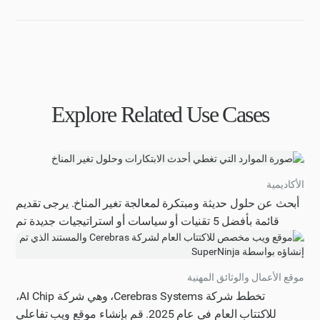
Explore Related Use Cases
الأكاديمية
أبحث عن حلول حديثة ومبتكرة لمعالجة تغير المناخ. يرجى تقديم
قائمة بأفضل 5 تقنيات أو سياسات أو استراتيجيات جديدة تم
تطويرها في العامين الماضيين للتخفيف من تغير المناخ أو التكيف
معه، إلى جانب وصف موجز لكل منها وتأثيرها المحتمل. يجب أن
تكون الحلول قابلة للتطبيق على مختلف القطاعات، بما في ذلك
موقع الأعمال والوثائق المهنية
الطاقة والنقل والزراعة. اعرض المعلومات بصيغة موجزة وسهلة
تخطط شركة Cerebras Systems، وهي شركة AI Chip،
القراءة، مع ترقيم كل حل وتضمينه التفاصيل التالية: اسم الحل
للاكتتاب العام في عام 2025. قم بإنشاء موقع ويب تفاعلي