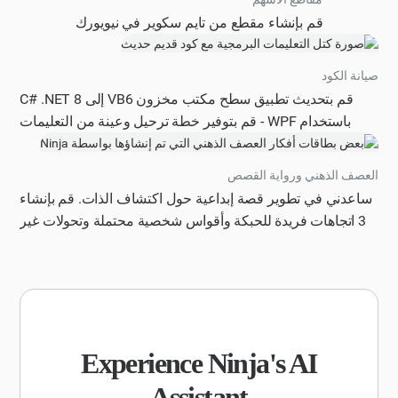
قم بإنشاء مقطع من تايم سكوير في نيويورك
صيانة الكود
قم بتحديث تطبيق سطح مكتب مخزون VB6 إلى C# .NET 8
باستخدام WPF - قم بتوفير خطة ترحيل وعينة من التعليمات
البرمجية المعاد كتابتها لنموذج واحد.
العصف الذهني ورواية القصص
ساعدني في تطوير قصة إبداعية حول اكتشاف الذات. قم بإنشاء
3 اتجاهات فريدة للحبكة وأقواس شخصية محتملة وتحولات غير
متوقعة. يجب أن تكون النغمة ملهمة والجمهور المستهدف هو
جيل الألفية الذي يتعامل مع الحزن.
Experience Ninja's AI
Assistant