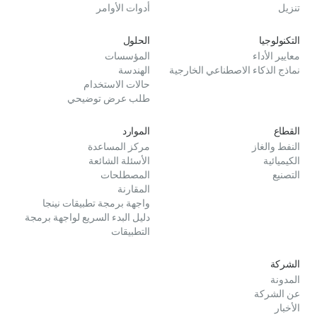
تنزيل
أدوات الأوامر
التكنولوجيا
الحلول
معايير الأداء
المؤسسات
نماذج الذكاء الاصطناعي الخارجية
الهندسة
حالات الاستخدام
طلب عرض توضيحي
القطاع
الموارد
النفط والغاز
مركز المساعدة
الكيميائية
الأسئلة الشائعة
التصنيع
المصطلحات
المقارنة
واجهة برمجة تطبيقات نينجا
دليل البدء السريع لواجهة برمجة
التطبيقات
الشركة
المدونة
عن الشركة
الأخبار