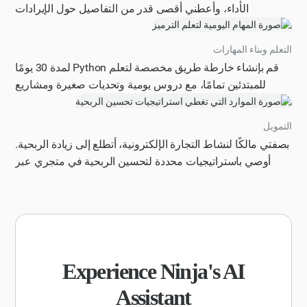
الأداء، وأعطني أقصى قدر من التفاصيل حول الإيرادات
والانخفاضات والهوامش والأرباح في موقع ويب تفاعلي وأخبرني
بالتأثيرات المحتملة لتعرفة ترامب بالإضافة إلى الاستثمارات
التعلم وبناء المهارات
المشتركة التي تم الإعلان عنها مؤخرًا مع المملكة العربية
قم بإنشاء خارطة طريق مخصصة لتعلم Python لمدة 30 يومًا
السعودية وأعطني سيناريوهات ومستويات مخاطر مختلفة لأقرر
للمبتدئين تمامًا، مع دروس يومية وتحديات صغيرة ومشاريع
ما إذا كنت أستثمر مليون دولار في أسهمهم أم لا. اجعل الموقع
عطلة نهاية الأسبوع.
رائعًا ورائعًا وتفاعليًا للغاية
التمويل
بصفتي مالكًا لنشاط التجارة الإلكترونية، أتطلع إلى زيادة الربحية.
أوصي باستراتيجيات محددة لتحسين الربحية في متجري عبر
الإنترنت، مع مراعاة عوامل مثل تكاليف اكتساب العملاء
ومتوسط قيمة الطلب وتحسين سلسلة التوريد. يرجى تقديم
قائمة بما لا يقل عن 5 اقتراحات قابلة للتنفيذ، بما في ذلك النهج
قصيرة الأجل وطويلة الأجل، إلى جانب شرح موجز لكيفية تأثير
كل استراتيجية بشكل إيجابي على النتيجة النهائية لنشاطي
التجاري. تأكد من أن التوصيات ذات صلة بمشهد التجارة
Experience Ninja's AI
الإلكترونية الحالي وتأخذ في الاعتبار أحدث الاتجاهات وأفضل
Assistant
الممارسات.