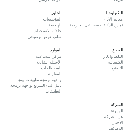
التكنولوجيا
الحلول
معايير الأداء
المؤسسات
نماذج الذكاء الاصطناعي الخارجية
الهندسة
حالات الاستخدام
طلب عرض توضيحي
القطاع
الموارد
النفط والغاز
مركز المساعدة
الكيميائية
الأسئلة الشائعة
التصنيع
المصطلحات
المقارنة
واجهة برمجة تطبيقات نينجا
دليل البدء السريع لواجهة برمجة
التطبيقات
الشركة
المدونة
عن الشركة
الأخبار
الوظائف