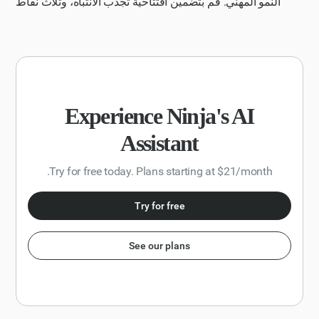
النمو المهني. قم بتضمين افتتاحية تجذب الانتباه، وثلاث نقاط
التنافس معهم. اجعل موقع الويب حديثًا وملائمًا للموضوع وممتعًا
رئيسية مع أدلة داعمة، وخاتمة قوية. الجمهور من المهنيين
وتفاعليًا لاستخدامه ونشره وإعطائي الرابط لمشاركته مع
الشباب والقادة الطموحين.
زملائي.
Experience Ninja's AI
Assistant
Try for free today. Plans starting at $21/month.
Try for free
See our plans