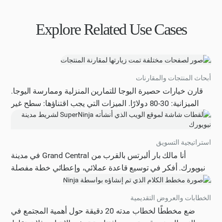
Explore Related Use Cases
أبحاث المنتجات والمقارنات
قارن خيارات حصيرة اليوجا للتمارين المنزلية وممارسة اليوجا.
الميزانية: 30-80 دولارًا. الميزات التي يجب اقتناؤها: سطح غير
قابل للانزلاق، وتوسيد مناسب، ومواد صديقة للبيئة، ومتانة،
وسهولة التنظيف. قم بتحليل أفضل 3-5 خيارات بناءً على: الأداء
والموثوقية والقيمة مقابل المال ومراجعات المستخدمين.
استراتيجية التسويق
أنا مالك بار ألبرتس بالقرب من Grand Central في مدينة
نيويورك. أفكر في توسيع قاعدة عملائي، وإعطائي خطة مفصلة
للتسويق واكتساب المستخدمين وتحويلها إلى موقع ويب تفاعلي
يعرض أساليب مختلفة وتأثيرات محتملة لأنني أريد مضاعفة
الخطابات والعروض التقديمية
إيراداتي في الأشهر الستة المقبلة دون زيادة تكاليفي كثيرًا. ابحث
ضع مخططًا لخطاب مدته 20 دقيقة حول أهمية المجتمع في
عن منافسي في المنطقة وأدرج في الخطة أفضل طريقة يمكنني