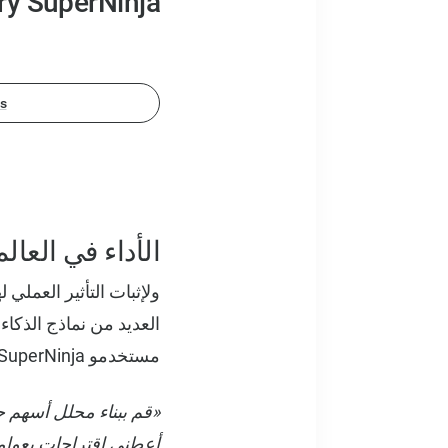
ry SuperNinja
s
الأداء في العا
ولإثبات التأثير العملي 
العديد من نماذج الذكاء
مستخدمو SuperNinja يوميًا:
أعطني اقتراحات بعوام