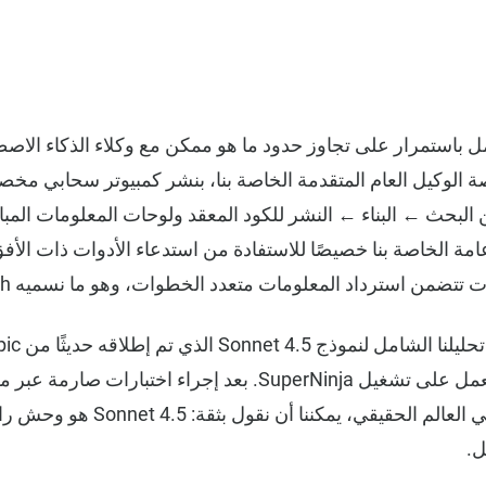
NinjaTech ، نعمل باستمرار على تجاوز حدود ما هو ممكن مع وكلاء الذكاء ا
ن البحث ← البناء ← النشر للكود المعقد ولوحات المعلومات المب
امة الخاصة بنا خصيصًا للاستفادة من استدعاء الأدوات ذات الأف
تضمن استرداد المعلومات متعدد الخطوات، وهو ما نسميه Deep Research.
الذكاء الأساسي الذي يعمل على تشغيل SuperNinja. بعد إجراء اختبارات
وسيناريوهات العملاء في العالم الحقيقي، ي
ل.