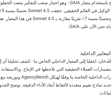
نبدأ عملية تقييم النموذج باستخدام معيار GAIA - وهو اختبار صعب للت
المصمم
مقارنة بـ Sonnet 3.7 وتحسنًا بنسبة 7٪ تقريبًا مقارنة ب
 حتى الآن على GAIA.
بعد 
سارات العملاء الحقيقية التي نلاحظها في الإنتاج. وبالاستفادة 
بتطوير مجموعة الاختبارات الداخلية ال
د نماذج تقييم متعددة لالتقاط أبعاد الأداء الدقيقة. يوضح الجدو
يانات: