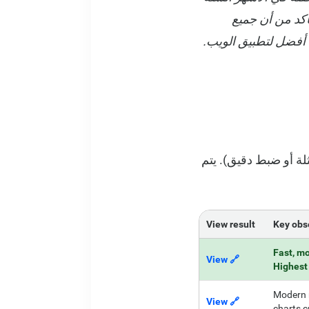
وتأكد من أن جميع
أفضل لتطبيق الويب.
zero-sho المتطابقة (لا توجد أمثلة أو ضبط دقيق). يتم
View result
Key obs
Fast, mo
🔗 View
Highest 
Modern r
🔗 View
charts c