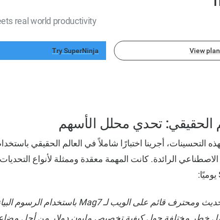
T
ts real world productivity
Try SuperNinja
View plan
لم الحقيقي: تحدي محلل الأسهم
لهذه التحسينات، أجرينا اختبارًا شاملاً في العالم الحقيقي باستخ
 الاصطناعي الرائدة. كانت المهمة معقدة وممثلة لأنواع التحديات 
«قم ببناء محلل أسهم حديث ومحترف قائم على الويب لـ Mag7
ل خطر مختلفة حول كيفية تخصيص مليون دولار من أجل مضاعف