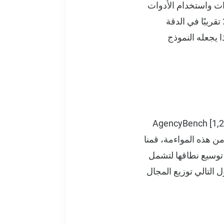
فكير متعدد الخطوات واستخدام الأدوات
 لقياس قدرات الوكيل في العالم الحقيقي. حققت Sonnet 4.5 تحسنًا بنسبة 5٪ تقريبًا في الدقة
ـ Sonnet 4.0 في هذا المعيار. هذا يجعله النموذج
اجتياز اختبار GAIA للدخان، انتقلنا إلى المعيار الداخلي الخاص بنا - كشف تحليلنا أن AgencyBench [1,2]
من هذه المواءمة، قمنا
خاصة بنا وفقًا لهيكل AgencyBench وتوزيعه مع توسيع نطاقها لتشمل
ل التالي توزيع المجال