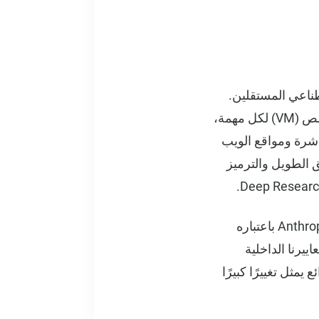
لاصطناعي المستقلين.
تقوم SuperNinja، منصة الوكيل العام المتقدمة الخاصة بنا، بنشر كمبيوتر سحابي مخصص (VM) لكل مهمة،
اشرة ومواقع الويب
ق الطويل والترميز
اليوم، يسعدنا مشاركة تحليلنا الشامل لنموذج Sonnet 4.5 الذي تم إطلاقه حديثًا من Anthropic باعتباره
 صارمة عبر معاييرنا الداخلية
مكننا أن نقول بثقة: Sonnet 4.5 هو وحش رائع يمثل تغييرًا كبيرًا