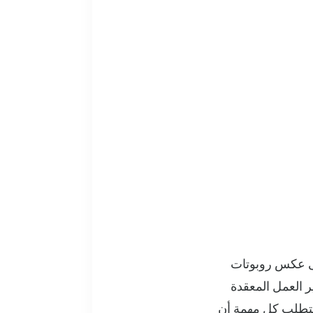
بها. على عكس روبوتات
لامات البسيطة، يعالج SuperNinja عمليات سير العمل المعقدة
تتطلب كل مهمة أن