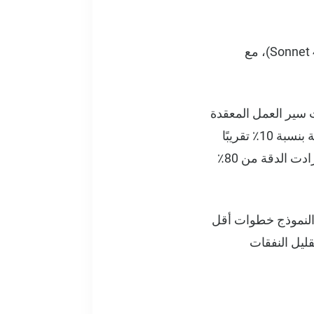
أظهر Sonnet 4.5 معدل إنجاز أعلى بنسبة 12.5٪ مقارنة بالنموذج الحديث السابق (Sonnet 4.0)، مع
 سير العمل المعقدة
التي تتطلب جمع المعلومات وتوليفها على نطاق واسع - حقق Sonnet 4.5 تحسينات دقة بنسبة 10٪ تقريبًا
مقارنة بـ Sonnet 4.0. كانت المكاسب أكثر إثارة في سيناريوهات عامل الترميز، حيث زادت الدقة من 80٪
من حالات الاختبار، تطلب النموذج خطوات أقل
ليل النفقات