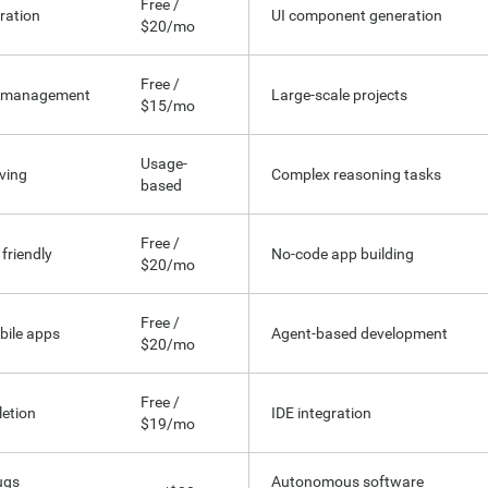
Free /
ration
UI component generation
$20/mo
Free /
e management
Large-scale projects
$15/mo
Usage-
ving
Complex reasoning tasks
based
Free /
friendly
No-code app building
$20/mo
Free /
bile apps
Agent-based development
$20/mo
Free /
etion
IDE integration
$19/mo
ugs
Autonomous software