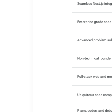
Seamless Next.js integ
Enterprise-grade cod
Advanced problem-sol
Non-technical founder 
Full-stack web and mo
Ubiquitous code compl
Plans, codes, and deb