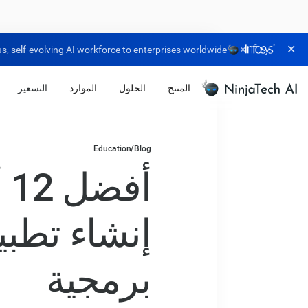
✕
, self-evolving AI workforce to enterprises worldwide.
×
المنتج
الحلول
الموارد
التسعير
Education
/
Blog
إنشاء تطبي
برمجية