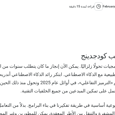
February
قراءة لمدة 15 دقيقة
يب كودجدينج
يات تحولًا زلزاليًا. يمكن الآن إنجاز ما كان يتطلب سنوات من 
يعية مع الذكاء الاصطناعي. ابتكر رائد الذكاء الاصطناعي أندريه 
الثوري، المعروف باسم «الترميز التفاعلي»، في أوائل 
مل على تمكين المبدعين من جميع الخلفيات التقنية.
يز Vibe نقلة نوعية أساسية في طريقة تفكيرنا في بناء البرامج. بدلاً من التع
لمشفرة والتنقل بين الأطر المعقدة، يمكن للمطورين وغير الم