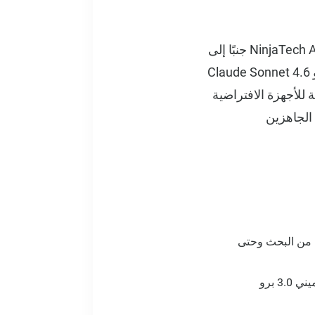
يمثل SuperNinja التطور التالي في تقنية ترميز الصوت. مدعومًا بنموذج K2 الخاص بـ NinjaTech AI جنبًا إلى
جنب مع الوصول إلى أكثر من 10 نماذج رائدة للذكاء الاصطناعي بما في ذلك GPT-5.4 و Claude Sonnet 4.6
تحتية الآمنة للأجهزة الافتراضية
الجاهزين
ى SuperNinja كل شيء بدءًا من البحث وحتى
يمكنك الوصول إلى GPT-5.4 وكلود سونيت 4.6 وجيميني 3.0 برو