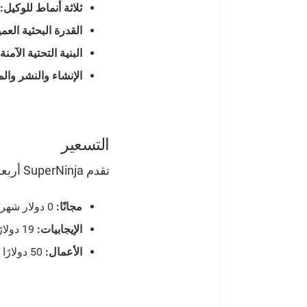
ثلاثة أنماط للوكيل:
القدرة البحثية العمي
البنية التحتية الآمنة لـ 
الإنشاء والنشر وال
التسعير
تقدم SuperNinja أربعة مستويات مصممة لتناسب احتياجاتك:
مجانًا:
0 دولار شهريًا - ائتمانات محدودة لمرة واحدة ونماذج ذكاء اصطناعي محدودة
الإيجابيات:
19 دولارًا في الشهر - 1900 ائتمانات شهرية، وما يصل إلى 5 مقاعد، و 4 مهام متوازية
الأعمال:
50 دولارًا في الشهر - 5,000 رصيد شهري ومقاعد غير محدودة ومهام موازية غير محدودة