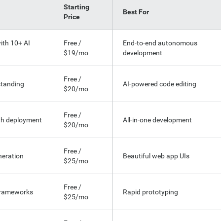
Starting
Best For
Price
ith 10+ AI
Free /
End-to-end autonomous
$19/mo
development
Free /
standing
AI-powered code editing
$20/mo
Free /
th deployment
All-in-one development
$20/mo
Free /
neration
Beautiful web app UIs
$25/mo
Free /
 frameworks
Rapid prototyping
$25/mo