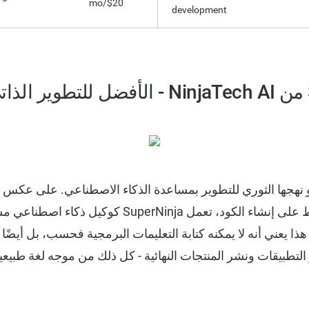
$20/mo
development
التقليدية التي تركز فقط على إنشاء الكود، تعمل erNinja
ا يعني أنه لا يمكنه كتابة التعليمات البرمجية فحسب، بل أيضًا
ر التطبيقات ونشر المنتجات النهائية - كل ذلك من موجه لغة طبيعي