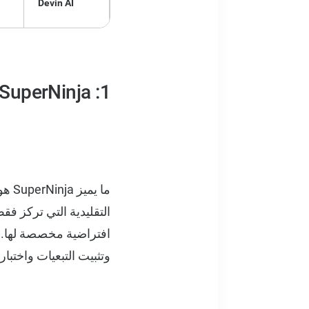
Devin AI
1: SuperNinja من NinjaTech AI - الأفضل للتطوير الذاتي الشامل
افتراضية مخصصة لها. هذ
وتثبيت التبعيات واختبا