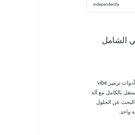
independently
ما يميز SuperNinja هو نهجها الثوري للتطوير بمساعدة الذكاء الاصطناعي. على عكس أدوات ترميز vibe
Sup كوكيل ذكاء اصطناعي مستقل بالكامل مع آلة
 البحث عن الحلول
ة واحد.