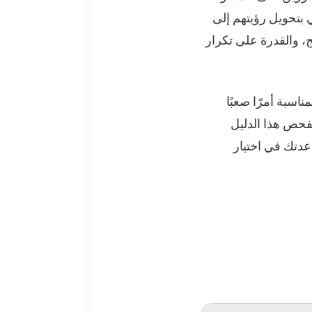
 بتحويل رؤيتهم إلى
، والقدرة على تكرار
لسوق الآن بالعشرات من المنصات المنافسة، أصبح اختيار أداة ترميز vibe المناسبة أمرًا صعبًا
فحص هذا الدليل
قارنات مفصلة لمساعدتك في اختيار