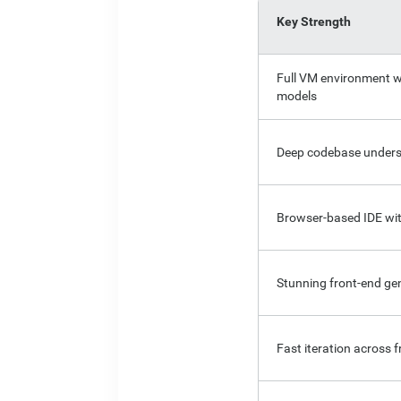
Key Strength
Full VM environment w
models
Deep codebase under
Browser-based IDE wi
Stunning front-end ge
Fast iteration across