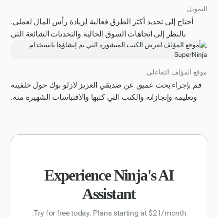
التمويل
أحتاج إلى تحديد أكثر الطرق فعالية لزيادة رأس المال لعملي.
بالنظر إلى اتجاهات السوق الحالية والتحديات الشائعة التي
تواجهها الشركات الناشئة في مراحلها الأولى، يرجى تقديم تحليل
شامل لأهم الاستراتيجيات لتأمين التمويل، بما في ذلك على سبيل
المثال لا الحصر، رأس المال الاستثماري والمستثمرين الملاك
موقع المؤلف التفاعلي
والتمويل الجماعي وبرامج التدريب. يرجى تضمين أمثلة محددة
قم بإجراء بحث عميق عن صديقي العزيز لازلو بوك حول خلفيته
وإيجابيات وسلبيات لكل نهج وأي بيانات أو إحصاءات ذات صلة
وتعليمه وإنجازاته والكتب التي كتبها والاقتباسات الشهيرة منه.
لدعم النتائج التي توصلت إليها. يجب تنظيم الاستجابة في شكل
أنشئ موقعًا شخصيًا تفاعليًا يحتوي على قائمة كتبه وملخصات
تقرير مفصل، بما في ذلك المقدمة والنتائج الرئيسية والخاتمة، مع
الكتب وروابط Amazon ومراجعات الكتب حتى يتمكن
التركيز على النصائح والتوصيات القابلة للتنفيذ للشركات الناشئة
المستخدمون من العثور بسهولة على كتبه وشرائها. اجعل موقع
في مرحلة ما قبل التأسيس التي تتطلع إلى زيادة رأس المال.
الويب مثيرًا وقم بتصميمه باستخدام أحدث تقنيات التجارة
الإلكترونية لزيادة التحويلات من تدفقات المستخدمين. اجعل
عنوان URL عامًا وجاهزًا للمشاركة بشكل عام.
Experience Ninja's AI
Assistant
Try for free today. Plans starting at $21/month.