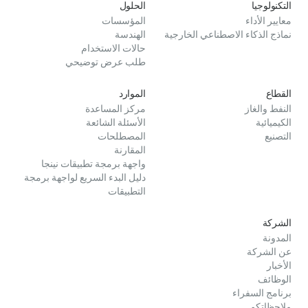
التكنولوجيا
الحلول
معايير الأداء
المؤسسات
نماذج الذكاء الاصطناعي الخارجية
الهندسة
حالات الاستخدام
طلب عرض توضيحي
القطاع
الموارد
النفط والغاز
مركز المساعدة
الكيميائية
الأسئلة الشائعة
التصنيع
المصطلحات
المقارنة
واجهة برمجة تطبيقات نينجا
دليل البدء السريع لواجهة برمجة
التطبيقات
الشركة
المدونة
عن الشركة
الأخبار
الوظائف
برنامج السفراء
ملاحظاتكم