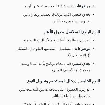
موضوعات
: +، -، *،/،%، ==،! =، >، <، و، أو، لا
تحدي صغير
: اكتب برنامجًا يحسب ويقارن بين
تعبيرين رياضيين مختلفين
اليوم الرابع: السلاسل وطرق الأوتار
الدرس
: معالجة السلسلة والأساليب المضمنة
موضوعات
: التسلسل، التقطيع، العلوي ()، السفلي
()، الاستبدال ()
تحدي صغير
: قم بإنشاء برنامج يأخذ اسمًا ويعيده
معكوسًا وبالأحرف الكبيرة
اليوم الخامس: إدخال المستخدم وتحويل النوع
الدرس
: الحصول على مدخلات من المستخدمين
والتحويل بين أنواع البيانات
موضوعات
: الإدخال ()، int ()، الطفو ()، str ()