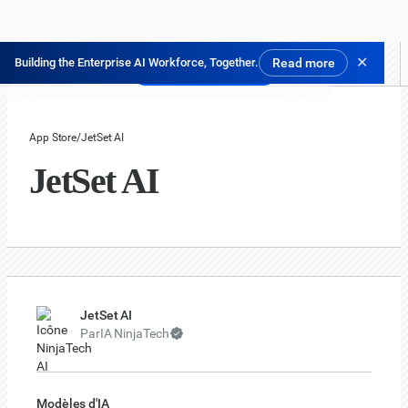
✕
Building the Enterprise AI Workforce, Together.
Read more
Essayer gratuitement
App Store
/
JetSet AI
JetSet AI
JetSet AI
Par
IA NinjaTech
Modèles d'IA