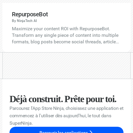
citations (GDPR, CCPA, COPPA, PIPEDA). Includes a
Plain English tab for easy understanding.
RepurposeBot
By NinjaTech AI
Maximize your content ROI with RepurposeBot.
Transform any single piece of content into multiple
formats, blog posts become social threads, articles
become video scripts, whitepapers become email
sequences. SEO-optimized output with tone and
brand voice customization for every platform.
Déjà construit. Prête pour toi.
Parcourez l'App Store Ninja, choisissez une application et
commencez à l'utiliser dès aujourd'hui, le tout dans
SuperNinja.
Parcourir les applications