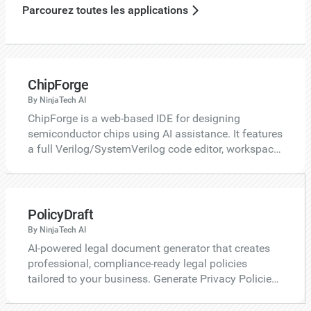
Parcourez toutes les applications
ChipForge
By NinjaTech AI
ChipForge is a web-based IDE for designing
semiconductor chips using AI assistance. It features
a full Verilog/SystemVerilog code editor, workspace
system with project explorer, CAD block diagram
editor, simulation and verification tools, and a
waveform viewer. The multi-model AI Design
Assistant supports Claude, GPT, Gemini, and
PolicyDraft
Cerebras models with Auto mode, helping engineers
By NinjaTech AI
design ALUs, pipeline registers, and complex digital
AI-powered legal document generator that creates
circuits.
professional, compliance-ready legal policies
tailored to your business. Generate Privacy Policies,
Terms of Service, Cookie Policies, Disclaimers,
Refund Policies, and EULAs with real regulatory