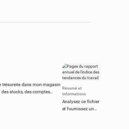
 de trésorerie dans mon magasin
Résumé et
ion des stocks, des comptes
informations
s fluctuations saisonnières, les
Analysez ce fichier
classée par ordre de priorité en
et fournissez un
 de cas pour illustrer chaque
bref résumé, les
lleure pratique étant clairement
principaux thèmes
ormance (KPI) pertinents qui