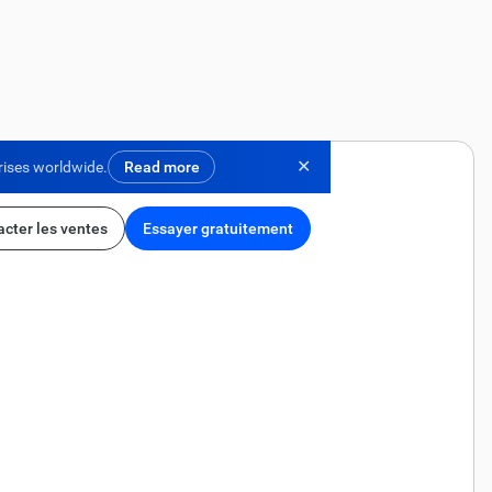
✕
rises worldwide.
Read more
cter les ventes
Essayer gratuitement