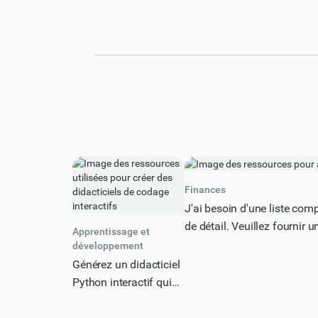
Finances
J'ai besoin d'une liste com
de détail. Veuillez fournir 
Apprentissage et
fournisseurs et recevables e
développement
perturbations de la chaîne d
Générez un didacticiel
fonction de l'impact potenti
Python interactif qui
meilleure pratique. La répo
enseigne la récursivité
décrite et concise. Veuille
via une fonction