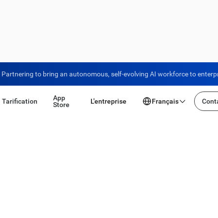
Partnering to bring an autonomous, self-evolving AI workforce to enterp
App
Tarification
L'entreprise
Français
Conta
Store