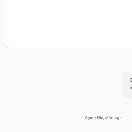
C
m
Agent Ninja
•
/
image