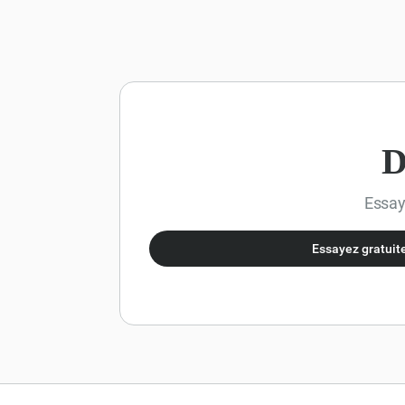
peuvent être utilisés pour m
factorielle, avec des
exercices progressifs,
des astuces et des
vérifications de
solutions.
D
Essaye
Essayez gratui