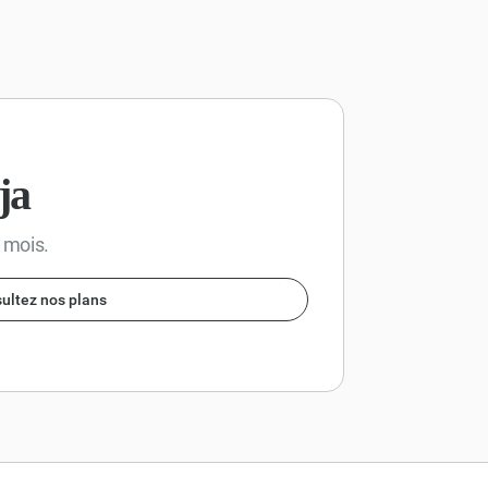
et points, ainsi que
les mesures à
prendre ou les
recommandations.
ja
r mois.
ultez nos plans