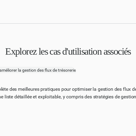
Explorez les cas d'utilisation associés
plète des meilleures pratiques pour optimiser la gestion des flux
une liste détaillée et exploitable, y compris des stratégies de gest
t des réserves de trésorerie. Tenez compte de facteurs tels que le
'approvisionnement et l'incertitude économique. La liste doit être 
el sur les flux de trésorerie et inclure des exemples ou des études
nse doit être structurée sous forme de liste numérotée, chaque mei
z également inclure toutes les mesures ou indicateurs clés de perf