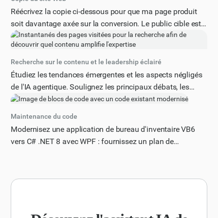
Réécrivez la copie ci-dessous pour que ma page produit
soit davantage axée sur la conversion. Le public cible est
constitué d'entrepreneurs actifs et de propriétaires de
petites entreprises à la recherche d'un moyen efficace de
gérer leurs équipes et leurs projets. Incluez un titre
Recherche sur le contenu et le leadership éclairé
convaincant, une proposition de valeur claire et des appels
Étudiez les tendances émergentes et les aspects négligés
à l'action forts.
de l'IA agentique. Soulignez les principaux débats, les
lacunes dans les connaissances et les idées innovantes.
Suggérez des points de vue uniques qui pourraient me
Maintenance du code
positionner en tant que leader d'opinion.
Modernisez une application de bureau d'inventaire VB6
vers C# .NET 8 avec WPF : fournissez un plan de
migration et un exemple de code réécrit pour un
formulaire.