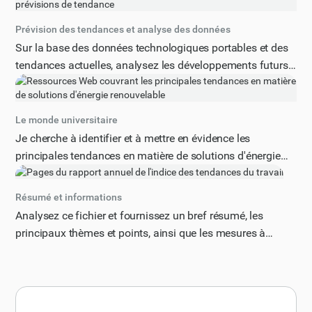
Prévision des tendances et analyse des données
Sur la base des données technologiques portables et des
tendances actuelles, analysez les développements futurs
potentiels des lunettes intelligentes au cours des 10
prochaines années. Tenez compte des avancées
technologiques, des changements de comportement des
Le monde universitaire
consommateurs, des modifications réglementaires et des
Je cherche à identifier et à mettre en évidence les
facteurs économiques. Identifiez les opportunités
principales tendances en matière de solutions d'énergie
émergentes et les perturbations potentielles.
renouvelable, en me concentrant sur les développements
et innovations les plus récents en matière d'énergie solaire,
Résumé et informations
éolienne, hydraulique et géothermique. Veuillez fournir un
Analysez ce fichier et fournissez un bref résumé, les
aperçu complet de l'état actuel des énergies renouvelables,
principaux thèmes et points, ainsi que les mesures à
y compris des technologies émergentes, de la croissance
prendre ou les recommandations.
du marché et des défis potentiels. La réponse doit être
structurée de manière claire et concise, avec des puces ou
de courts paragraphes, et inclure des statistiques