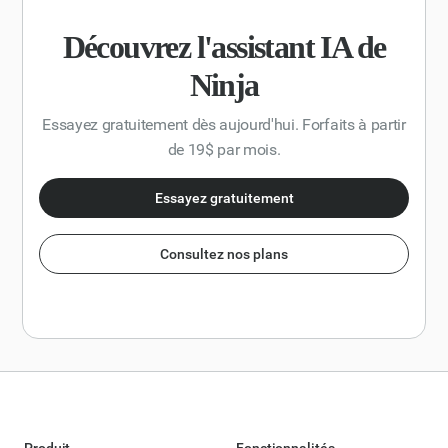
pertinentes et des exemples pour étayer les tendances
identifiées. Le résultat doit être rédigé dans une
Découvrez l'assistant IA de
perspective neutre et informative, et s'adresser à un public
général ayant des connaissances de base des concepts
Ninja
relatifs aux énergies renouvelables.
Essayez gratuitement dès aujourd'hui. Forfaits à partir
de 19$ par mois.
Essayez gratuitement
Consultez nos plans