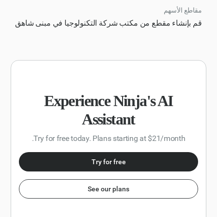
ومواقعهم وأي صناعات أو قطاعات محددة يركزون عليها؟ يرجى
مقاطع الأسهم
التأكد من أن القائمة محدثة وتشمل المستثمرين الراسخين
قم بإنشاء مقطع من مكتب شركة التكنولوجيا في مبنى شاهق
والناشئين في مجال التمويل الأولي. يجب أن يكون الناتج في
شكل يسهل قراءته وفهمه، مثل جدول أو قائمة نقطية، ويجب أن
يتضمن التفاصيل ذات الصلة بكل مستثمر.
Experience Ninja's AI
Assistant
Try for free today. Plans starting at $21/month.
Try for free
See our plans