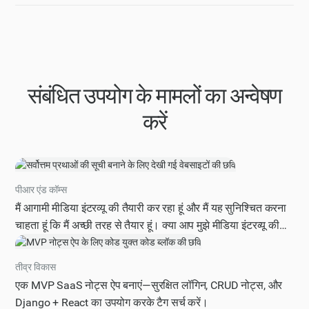
संबंधित उपयोग के मामलों का अन्वेषण
करें
पीआर एंड कॉम्स
मैं आगामी मीडिया इंटरव्यू की तैयारी कर रहा हूं और मैं यह सुनिश्चित करना
चाहता हूं कि मैं अच्छी तरह से तैयार हूं। क्या आप मुझे मीडिया इंटरव्यू की
तैयारी के लिए सबसे सही तरीकों की एक सूची प्रदान कर सकते हैं, जिसमें
मुख्य संदेश तैयार करने, कठिन प्रश्नों को हल करने और प्रभावी रूप से
तीव्र विकास
अपने शोध निष्कर्षों को आम दर्शकों तक पहुंचाने के तरीके के बारे में सुझाव
एक MVP SaaS नोट्स ऐप बनाएं—सुरक्षित लॉगिन, CRUD नोट्स, और
शामिल हैं? कृपया क्रमांकित सूची प्रारूप में अपना जवाब दें, जिसमें प्रत्येक
Django + React का उपयोग करके टैग सर्च करें।