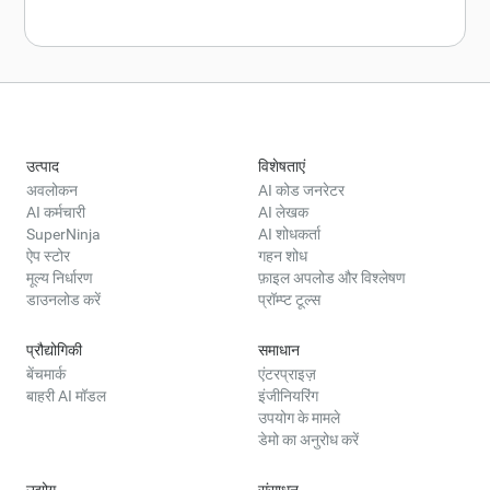
उत्पाद
विशेषताएं
अवलोकन
AI कोड जनरेटर
AI कर्मचारी
AI लेखक
SuperNinja
AI शोधकर्ता
ऐप स्टोर
गहन शोध
मूल्य निर्धारण
फ़ाइल अपलोड और विश्लेषण
डाउनलोड करें
प्रॉम्प्ट टूल्स
प्रौद्योगिकी
समाधान
बेंचमार्क
एंटरप्राइज़
बाहरी AI मॉडल
इंजीनियरिंग
उपयोग के मामले
डेमो का अनुरोध करें
उद्योग
संसाधन