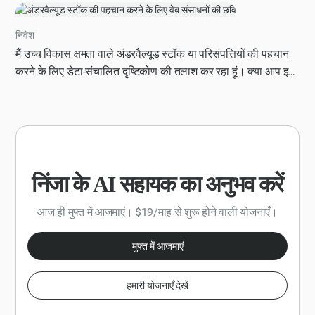
सर्वोत्तम अभ्यास का स्पष्ट रूप से वर्णन और संक्षिप्त वर्णन किया गया हो।
निवेश
मैं उच्च विकास क्षमता वाले अंडरवैल्यूड स्टॉक या परिसंपत्तियों की पहचान
करने के लिए डेटा-संचालित दृष्टिकोण की तलाश कर रहा हूं। क्या आप इन
निवेश अवसरों का पता लगाने के लिए बाज़ार के रुझानों, वित्तीय विवरणों और
अन्य प्रासंगिक कारकों का विश्लेषण करने के तरीके के बारे में चरण-दर-
चरण मार्गदर्शिका प्रदान कर सकते हैं? कृपया कुछ खास मेट्रिक, टूल या
रणनीतियां शामिल करें, जो मुझे सोच-समझकर निर्णय लेने में मदद कर सकती
हैं। इसके अतिरिक्त, उद्योग के रुझान, प्रतिस्पर्धी परिदृश्य और आर्थिक
स्थितियों जैसे कारकों पर विचार करें। एक संरचित प्रारूप में अपनी
निंजा के AI सहायक का अनुभव करें
प्रतिक्रिया दें, जिसमें एक परिचय, मुख्य विश्लेषण चरण और कार्रवाई योग्य
अनुशंसाओं वाला निष्कर्ष शामिल है।
आज ही मुफ्त में आजमाएं। $19/माह से शुरू होने वाली योजनाएँ।
मुफ्त में आजमाएं
हमारी योजनाएँ देखें