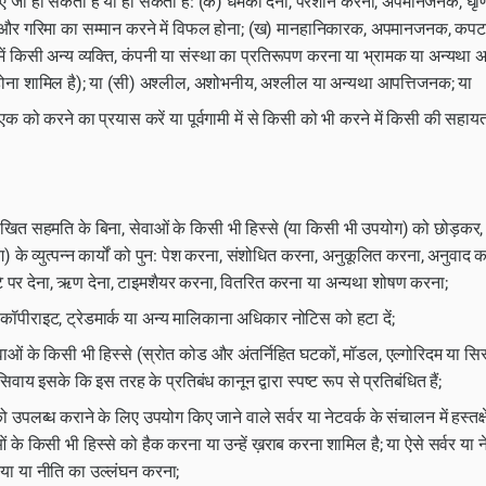
ए जो हो सकती है या हो सकती है: (क) धमकी देना, परेशान करना, अपमानजनक, घृण
ं और गरिमा का सम्मान करने में विफल होना; (ख) मानहानिकारक, अपमानजनक, कपटपू
ें किसी अन्य व्यक्ति, कंपनी या संस्था का प्रतिरूपण करना या भ्रामक या अन्यथा 
 होना शामिल है); या (सी) अश्लील, अशोभनीय, अश्लील या अन्यथा आपत्तिजनक; या
सी एक को करने का प्रयास करें या पूर्वगामी में से किसी को भी करने में किसी की सहाय
लिखित सहमति के बिना, सेवाओं के किसी भी हिस्से (या किसी भी उपयोग) को छोड़कर, 
 के व्युत्पन्न कार्यों को पुन: पेश करना, संशोधित करना, अनुकूलित करना, अनुवाद करन
्टे पर देना, ऋण देना, टाइमशैयर करना, वितरित करना या अन्यथा शोषण करना;
कॉपीराइट, ट्रेडमार्क या अन्य मालिकाना अधिकार नोटिस को हटा दें;
सेवाओं के किसी भी हिस्से (स्रोत कोड और अंतर्निहित घटकों, मॉडल, एल्गोरिदम या 
वाय इसके कि इस तरह के प्रतिबंध कानून द्वारा स्पष्ट रूप से प्रतिबंधित हैं;
ो उपलब्ध कराने के लिए उपयोग किए जाने वाले सर्वर या नेटवर्क के संचालन में हस्तक्ष
ं के किसी भी हिस्से को हैक करना या उन्हें ख़राब करना शामिल है; या ऐसे सर्वर या 
या या नीति का उल्लंघन करना;