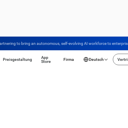
artnering to bring an autonomous, self-evolving AI workforce to enterpri
App
Preisgestaltung
Firma
Deutsch
Vertr
Store