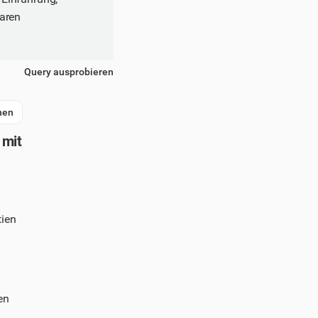
baren
Query ausprobieren
nen
 mit
tien
en