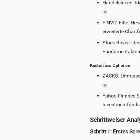
Handelsideen: Id
4
FINVIZ Elite: He
erweiterte Chart
Stock Rover: Ide
Fundamentalana
Kostenlose Optionen
ZACKS: Umfassen
4
Yahoo Finance Sc
Investmentfond
Schrittweiser Ana
Schritt 1: Erstes Scr