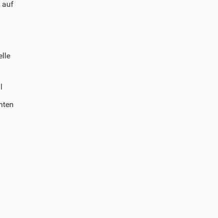
 auf
lle
l
nten