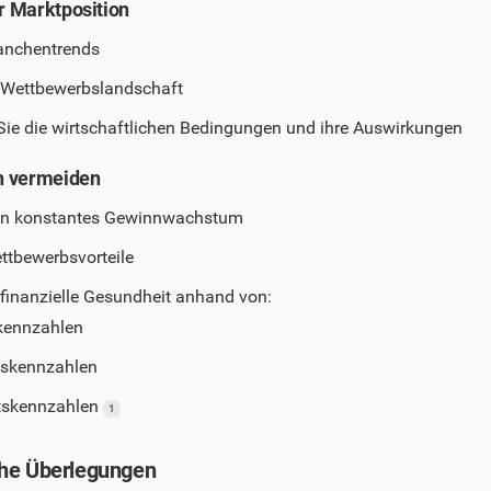
er Marktposition
ranchentrends
e Wettbewerbslandschaft
Sie die wirtschaftlichen Bedingungen und ihre Auswirkungen
en vermeiden
ein konstantes Gewinnwachstum
ettbewerbsvorteile
 finanzielle Gesundheit anhand von:
skennzahlen
ätskennzahlen
ätskennzahlen
1
che Überlegungen