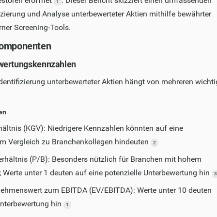
estoren eröffnet
. Dieser Bericht skizziert einen umfassenden
1
izierung und Analyse unterbewerteter Aktien mithilfe bewährter
ner Screening-Tools.
komponenten
wertungskennzahlen
Identifizierung unterbewerteter Aktien hängt von mehreren wicht
en
ältnis (KGV): Niedrigere Kennzahlen könnten auf eine
im Vergleich zu Branchenkollegen hindeuten
2
rhältnis (P/B): Besonders nützlich für Branchen mit hohem
Werte unter 1 deuten auf eine potenzielle Unterbewertung hin
3
rnehmenswert zum EBITDA (EV/EBITDA): Werte unter 10 deuten
Unterbewertung hin
1