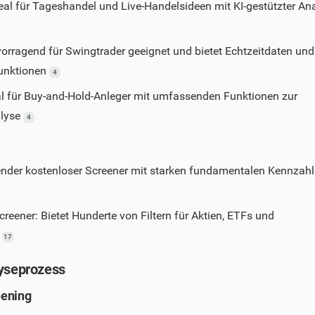
eal für Tageshandel und Live-Handelsideen mit KI-gestützter An
rvorragend für Swingtrader geeignet und bietet Echtzeitdaten und
funktionen
4
al für Buy-and-Hold-Anleger mit umfassenden Funktionen zur
lyse
4
der kostenloser Screener mit starken fundamentalen Kennzah
reener: Bietet Hunderte von Filtern für Aktien, ETFs und
s
17
lyseprozess
eening