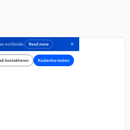
✕
ses worldwide.
Read more
ieb kontaktieren
Kostenlos testen