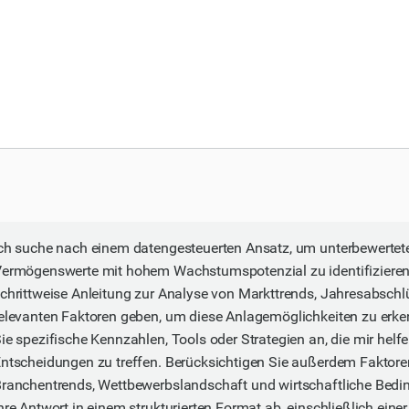
ch suche nach einem datengesteuerten Ansatz, um unterbewertete
ermögenswerte mit hohem Wachstumspotenzial zu identifizieren
chrittweise Anleitung zur Analyse von Markttrends, Jahresabsch
elevanten Faktoren geben, um diese Anlagemöglichkeiten zu erke
ie spezifische Kennzahlen, Tools oder Strategien an, die mir helf
ntscheidungen zu treffen. Berücksichtigen Sie außerdem Faktore
ranchentrends, Wettbewerbslandschaft und wirtschaftliche Bedi
hre Antwort in einem strukturierten Format ab, einschließlich eine