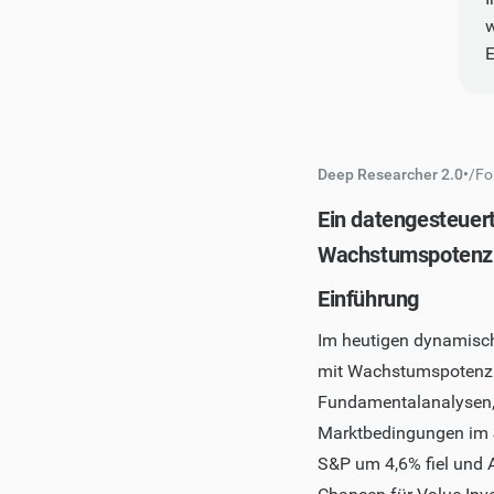
w
Deep Researcher 2.0
•
/
Fo
Ein datengesteuert
Wachstumspotenzi
Einführung
Im heutigen dynamische
mit Wachstumspotenzia
Fundamentalanalysen, 
Marktbedingungen im J
S&P um 4,6% fiel und A