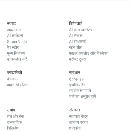
उत्पाद
विशेषताएं
अवलोकन
AI कोड जनरेटर
AI कर्मचारी
AI लेखक
SuperNinja
AI शोधकर्ता
ऐप स्टोर
गहन शोध
मूल्य निर्धारण
फ़ाइल अपलोड और विश्लेषण
डाउनलोड करें
प्रॉम्प्ट टूल्स
प्रौद्योगिकी
समाधान
बेंचमार्क
एंटरप्राइज़
बाहरी AI मॉडल
इंजीनियरिंग
उपयोग के मामले
डेमो का अनुरोध करें
उद्योग
संसाधन
तेल और गैस
सहायता केंद्र
रासायनिक
सामान्य प्रश्न
विनिर्माण
शब्दकोष