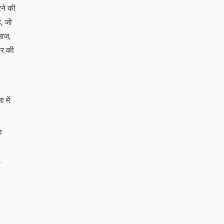
रने की
ै, जो
 आज,
यर की
 में
ा
े