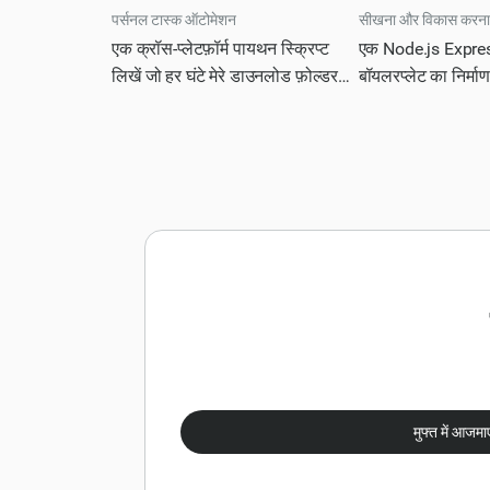
पर्सनल टास्क ऑटोमेशन
सीखना और विकास करना
एक क्रॉस-प्लेटफ़ॉर्म पायथन स्क्रिप्ट
एक Node.js Expre
लिखें जो हर घंटे मेरे डाउनलोड फ़ोल्डर
बॉयलरप्लेट का निर्माण
को स्कैन करती है और स्वचालित रूप से
RESTful सर्वोत्तम प
नाम बदल देती है और छवि फ़ाइलों को डेट-
पालन करता है - स्वच्छ
स्टैम्प्ड सबफ़ोल्डर में ले जाती है।
इनपुट सत्यापन, लॉगि
परीक्षण।
मुफ्त में आजमाए