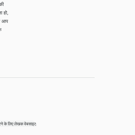
 की
ा हो,
जो आप
क