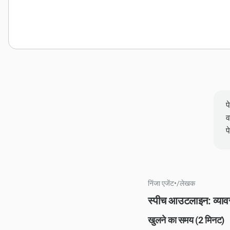
प
व
प
निंजा एजेंट
•
/
लेखक
स्पीच आउटलाइन: व्याव
खुलने का समय (2 मिनट)