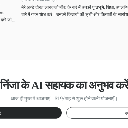
मेरे अच्छे दोस्त लास्ज़लो बॉक के बारे में उनकी पृष्ठभूमि, शिक्षा, उपलब्
ss
बारे में गहन शोध करें। उनकी किताबों की सूची और किताबों के सा
 करें जो
एक इंटरैक्टिव निजी वेबसाइट बनाएं ताकि यूज़र आसानी से उनकी किताब
्रथाओं का
और इसे नवीनतम ई-कॉमर्स तकनीकों के साथ डिज़ाइन करें, ताकि उपयोग
 वास्तुकला,
सके। URL को सार्वजनिक करें और सार्वजनिक रूप से शेयर किए जाने
ंग और यूनिट
निंजा के AI सहायक का अनुभव करें
आज ही मुफ्त में आजमाएं। $19/माह से शुरू होने वाली योजनाएँ।
ं
हम