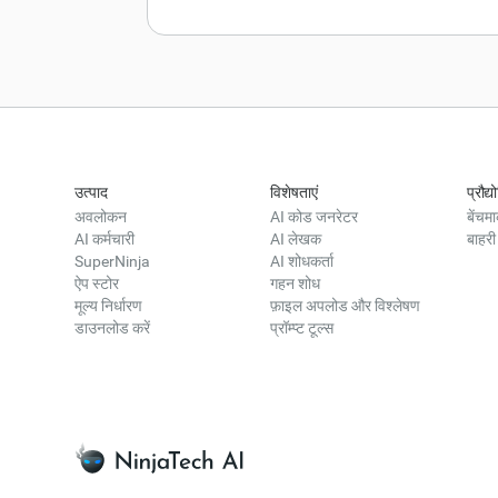
उत्पाद
विशेषताएं
प्रौद्
अवलोकन
AI कोड जनरेटर
बेंचमार
AI कर्मचारी
AI लेखक
बाहरी
SuperNinja
AI शोधकर्ता
ऐप स्टोर
गहन शोध
मूल्य निर्धारण
फ़ाइल अपलोड और विश्लेषण
डाउनलोड करें
प्रॉम्प्ट टूल्स