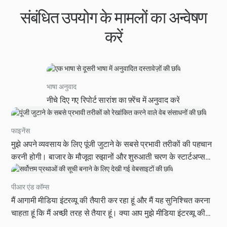
संबंधित उपयोग के मामलों का अन्वेषण
करें
भाषा अनुवाद
नीचे दिए गए रिपोर्ट सारांश का फ़्रेंच में अनुवाद करें
फाइनेंस
मुझे अपने व्यवसाय के लिए पूंजी जुटाने के सबसे प्रभावी तरीकों की पहचान
करनी होगी। बाजार के मौजूदा रुझानों और शुरुआती चरण के स्टार्टअप्स
द्वारा सामना की जाने वाली आम चुनौतियों को ध्यान में रखते हुए, फंडिंग
हासिल करने के लिए शीर्ष रणनीतियों का व्यापक विश्लेषण प्रदान करें,
पीआर एंड कॉम्स
जिसमें वेंचर कैपिटल, एंजेल इन्वेस्टर्स, क्राउडफंडिंग और बूटस्ट्रैपिंग
मैं आगामी मीडिया इंटरव्यू की तैयारी कर रहा हूं और मैं यह सुनिश्चित करना
शामिल हैं, लेकिन इन्हीं तक सीमित नहीं है। कृपया अपने निष्कर्षों का समर्थन
चाहता हूं कि मैं अच्छी तरह से तैयार हूं। क्या आप मुझे मीडिया इंटरव्यू की
करने के लिए प्रत्येक दृष्टिकोण के विशिष्ट उदाहरण, फायदे और नुकसान,
तैयारी के लिए सबसे सही तरीकों की एक सूची प्रदान कर सकते हैं, जिसमें