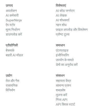
उत्पाद
विशेषताएं
अवलोकन
AI कोड जनरेटर
AI कर्मचारी
AI लेखक
SuperNinja
AI शोधकर्ता
ऐप स्टोर
गहन शोध
मूल्य निर्धारण
फ़ाइल अपलोड और विश्लेषण
डाउनलोड करें
प्रॉम्प्ट टूल्स
प्रौद्योगिकी
समाधान
बेंचमार्क
एंटरप्राइज़
बाहरी AI मॉडल
इंजीनियरिंग
उपयोग के मामले
डेमो का अनुरोध करें
उद्योग
संसाधन
तेल और गैस
सहायता केंद्र
रासायनिक
सामान्य प्रश्न
विनिर्माण
शब्दकोष
तुलना करें
निंजा API
API क्विक स्टार्ट