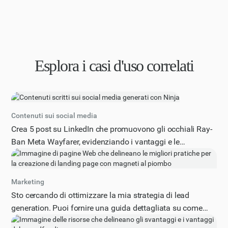
Esplora i casi d'uso correlati
Contenuti sui social media
Crea 5 post su LinkedIn che promuovono gli occhiali Ray-
Ban Meta Wayfarer, evidenziando i vantaggi e le
caratteristiche del prodotto. Questi post dovrebbero
riflettere la mia collaborazione con Ray-Ban come creatore
di contenuti e allinearsi al tono e allo stile professionali di
Marketing
LinkedIn.
Sto cercando di ottimizzare la mia strategia di lead
generation. Puoi fornire una guida dettagliata su come
utilizzare efficacemente le landing page e i lead magnet