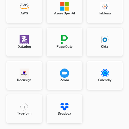
AWS
Azure OpenAI
Tableau
Datadog
PagerDuty
Okta
Docusign
Zoom
Calendly
Typeform
Dropbox