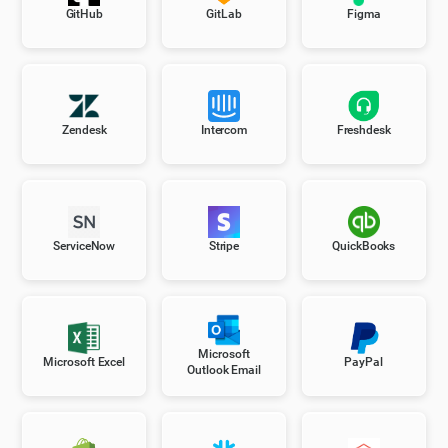
GitHub
GitLab
Figma
Zendesk
Intercom
Freshdesk
ServiceNow
Stripe
QuickBooks
Microsoft
Microsoft Excel
PayPal
Outlook Email