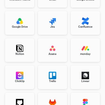
Google Drive
Jira
Confluence
Notion
Asana
monday
ClickUp
Trello
Linear