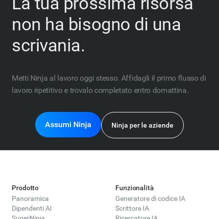
La tua prossima risorsa
non ha bisogno di una
scrivania.
Metti Ninja al lavoro oggi stesso. Affidagli il primo flusso di
lavoro ripetitivo e trovalo completato entro domattina.
Assumi Ninja
Ninja per le aziende
Prodotto
Funzionalità
Panoramica
Generatore di codice IA
Dipendenti AI
Scrittore IA
SuperNinja
Ricercatore IA