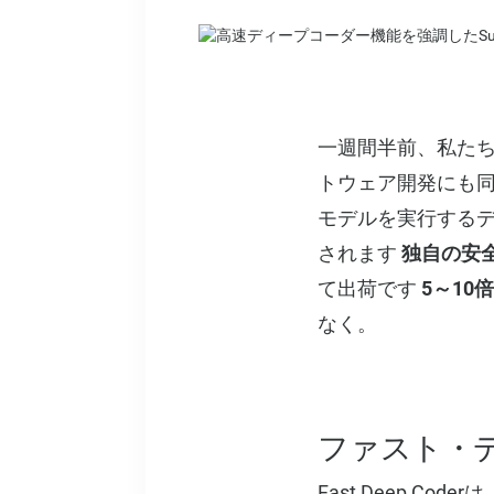
一週間半前、私た
トウェア開発にも
モデルを実行する
されます
独自の安全
て出荷です
5～10
なく。
ファスト・
Fast Deep C