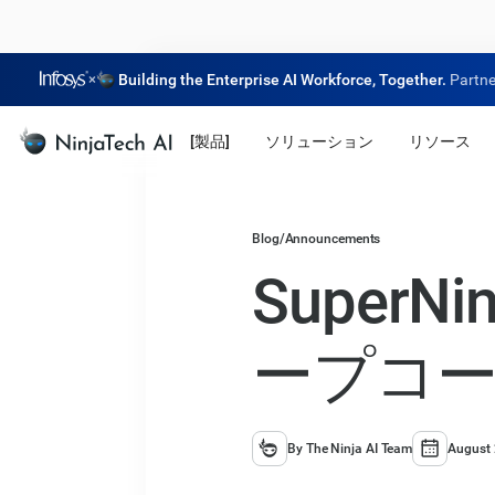
×
Building the Enterprise AI Workforce, Together.
Partne
[製品]
ソリューション
リソース
Blog
/
Announcements
SuperN
ープコ
By The Ninja AI Team
August 