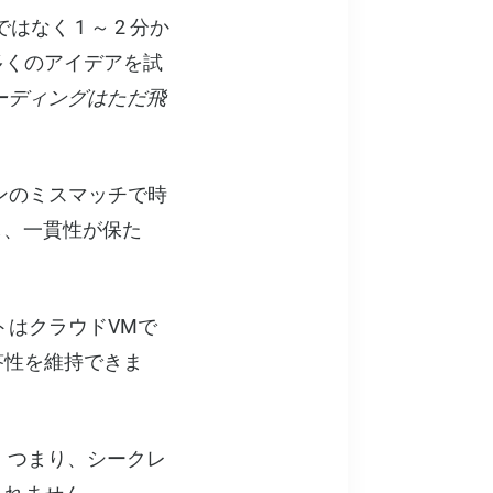
はなく 1 ～ 2 分か
多くのアイデアを試
コーディングはただ飛
ンのミスマッチで時
し、一貫性が保た
トはクラウドVMで
答性を維持できま
。つまり、シークレ