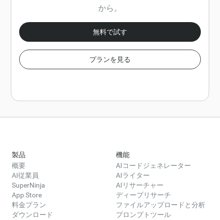
性を測定するために使用できる関連指標や主要業績評価
から。
指標 (KPI) があれば含めてください。
無料で試す
プランを見る
製品
機能
概要
AIコードジェネレーター
AI従業員
AIライター
SuperNinja
AIリサーチャー
App Store
ディープリサーチ
料金プラン
ファイルアップロードと分析
ダウンロード
プロンプトツール