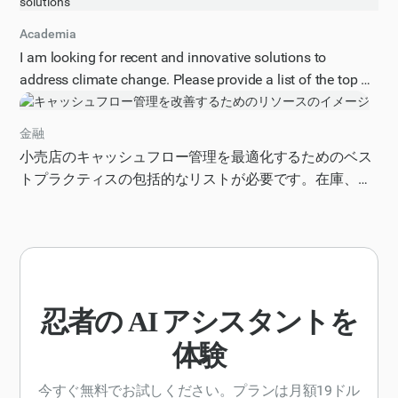
を生み出しましょう。口調はインスピレーションを与え
るものでなければならず、ターゲットオーディエンスは
Academia
悲しみを乗り越えるミレニアル世代でなければなりませ
I am looking for recent and innovative solutions to
ん。
address climate change. Please provide a list of the top 5
new technologies, policies, or strategies that have been
developed in the past 2 years to mitigate or adapt to
金融
climate change, along with a brief description of each and
小売店のキャッシュフロー管理を最適化するためのベス
their potential impact. The solutions should be applicable
トプラクティスの包括的なリストが必要です。在庫、買
to various sectors, including energy, transportation, and
掛金と売掛金、および現金準備金の管理戦略を含む、詳
agriculture. Present the information in a concise and easy-
細で実用的なリストを提供してください。季節変動、サ
to-read format, with each solution numbered and including
プライチェーンの混乱、経済の不確実性などの要因を考
the following details: solution name, description, sector,
慮してください。このリストには、キャッシュフローへ
and potential impact.
の潜在的な影響に基づいて優先順位を付け、それぞれの
ベストプラクティスを説明する例やケーススタディを含
忍者の AI アシスタントを
める必要があります。回答は、それぞれのベストプラク
体験
ティスを明確かつ簡潔に説明した番号付きリスト形式で
構成する必要があります。さらに、これらの戦略の有効
今すぐ無料でお試しください。プランは月額19ドル