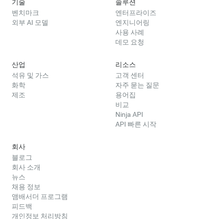
기술
솔루션
벤치마크
엔터프라이즈
외부 AI 모델
엔지니어링
사용 사례
데모 요청
산업
리소스
석유 및 가스
고객 센터
화학
자주 묻는 질문
제조
용어집
비교
Ninja API
API 빠른 시작
회사
블로그
회사 소개
뉴스
채용 정보
앰배서더 프로그램
피드백
개인정보 처리방침