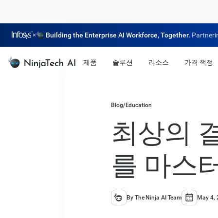
×
Building the Enterprise AI Workforce, Together.
Partneri
제품
솔루션
리소스
가격 책정
Blog
/
Education
최상의 결
를 마스
By The Ninja AI Team
May 4, 