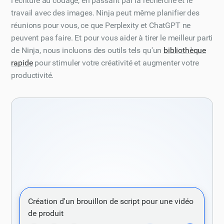
l'écriture au codage, en passant par la recherche et le
travail avec des images. Ninja peut même planifier des
réunions pour vous, ce que Perplexity et ChatGPT ne
peuvent pas faire. Et pour vous aider à tirer le meilleur parti
de Ninja, nous incluons des outils tels qu'un
bibliothèque
rapide
pour stimuler votre créativité et augmenter votre
productivité.
Écrivez un poème de 12 à 16 lignes, sur le
Création d'un brouillon de script pour une vidéo
thème de la nature et sur un ton à la fois
de produit