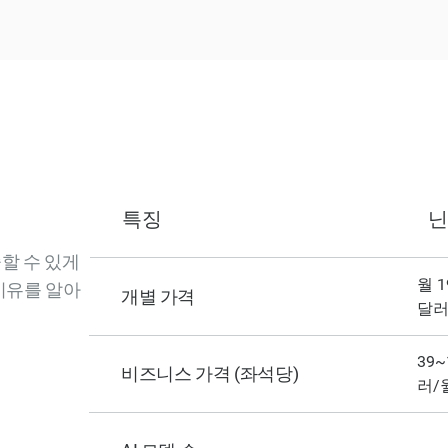
특징
닌
할 수 있게
월 1
 이유를 알아
개별 가격
달
39~
비즈니스 가격 (좌석당)
러/