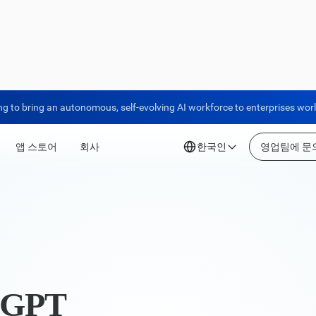
ng to bring an autonomous, self-evolving AI workforce to enterprises wor
앱 스토어
회사
한국인
영업팀에 문
GPT