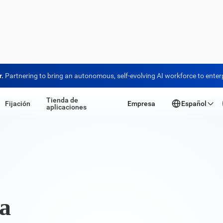
r.
Partnering to bring an autonomous, self-evolving AI workforce to enter
Tienda de
Fijación
Empresa
Español
aplicaciones
ra