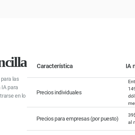
cilla
Característica
IA 
 para las
Ent
 IA para
14
Precios individuales
trarse en lo
dól
me
39$
Precios para empresas (por puesto)
al