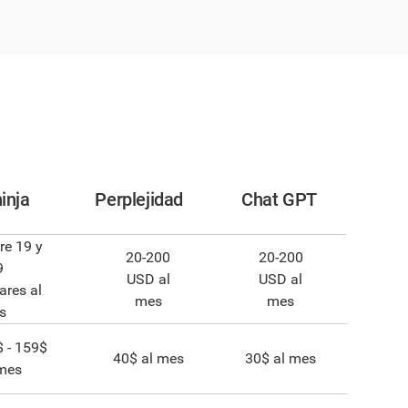
ninja
Perplejidad
Chat GPT
re 19 y
20-200
20-200
9
USD al
USD al
ares al
mes
mes
s
 - 159$
40$ al mes
30$ al mes
 mes