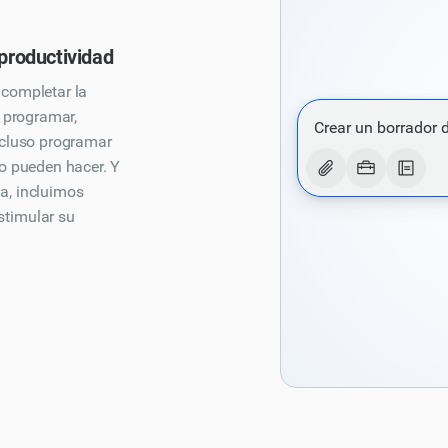
productividad
 completar la
a programar,
Escribe un poema d
Crear un borrador 
ncluso programar
naturaleza y un ton
no pueden hacer. Y
poema debe incluir
a, incluimos
descripciones de i
stimular su
en un estilo lírico
un tono formal y ev
un formato de vers