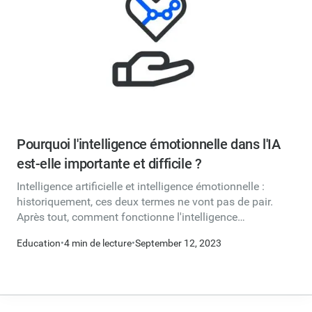
Pourquoi l'intelligence émotionnelle dans l'IA
est-elle importante et difficile ?
Intelligence artificielle et intelligence émotionnelle :
historiquement, ces deux termes ne vont pas de pair.
Après tout, comment fonctionne l'intelligence
émotionnelle artificielle ? Et même si cela pouvait
Education
•
4 min de lecture
•
September 12, 2023
fonctionner, est-ce une bonne chose ?