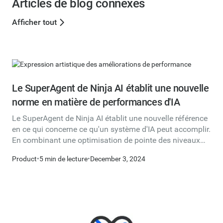
Articles de blog connexes
Afficher tout
Le SuperAgent de Ninja AI établit une nouvelle
norme en matière de performances d'IA
Le SuperAgent de Ninja AI établit une nouvelle référence
en ce qui concerne ce qu'un système d'IA peut accomplir.
En combinant une optimisation de pointe des niveaux
d'inférence avec une orchestration multimodèle et un
Product
•
5 min de lecture
•
December 3, 2024
raffinement basé sur les critiques, SuperAgent fournit
des résultats qui surpassent même les modèles de base
les plus populaires tels que GPT-4o, Gemini 1.5 Pro et
Claude Sonnet 3.5.