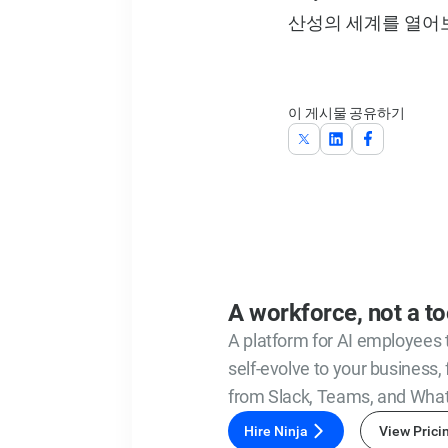
산성의 세계를 열어
이 게시물 공유하기
A workforce, not a to
A platform for AI employees 
self-evolve to your business, 
from Slack, Teams, and Wha
Hire Ninja
View Prici