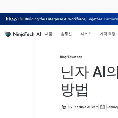
×
Building the Enterprise AI Workforce, Together.
Partneri
제품
솔루션
리소스
가격 책정
Blog
/
Education
닌자 AI
방법
By The Ninja AI Team
January