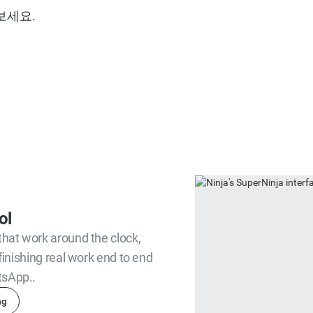
보세요.
ol
that work around the clock,
finishing real work end to end
tsApp..
ng