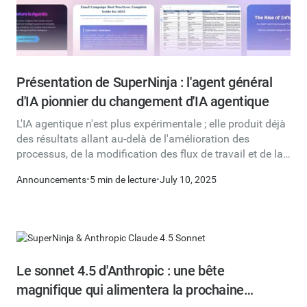
Présentation de SuperNinja : l'agent général
d'IA pionnier du changement d'IA agentique
L'IA agentique n'est plus expérimentale ; elle produit déjà
des résultats allant au-delà de l'amélioration des
processus, de la modification des flux de travail et de la
réduction des coûts. Les agents d'IA généraux tels que
Announcements
•
5 min de lecture
•
July 10, 2025
SuperNinja augmentent le nombre d'employés en gérant
de manière autonome des tâches et des routines
complètes, et en reconnaissant même quand elles sont
nécessaires. Ils utilisent une combinaison d'instructions,
de capacités de raisonnement, d'outils et de données en
temps réel provenant du Web, d'applications et de
Le sonnet 4.5 d'Anthropic : une bête
services.
magnifique qui alimentera la prochaine