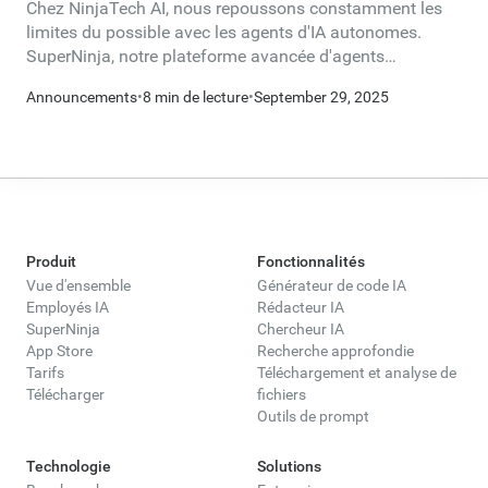
évolution de SuperNinja
Chez NinjaTech AI, nous repoussons constamment les
limites du possible avec les agents d'IA autonomes.
SuperNinja, notre plateforme avancée d'agents
généraux, déploie un ordinateur cloud (VM) dédié pour
Announcements
•
8 min de lecture
•
September 29, 2025
chaque tâche, permettant ainsi un cycle complet de
recherche → Création → Déploiement pour le code
complexe, les tableaux de bord en direct, les sites Web,
etc. Notre échafaudage est spécialement conçu pour
tirer parti de l'appel, du codage et du raisonnement
d'outils à long terme, des fonctionnalités qui impliquent
la récupération d'informations en plusieurs étapes, ce
Produit
Fonctionnalités
que nous appelons la recherche approfondie.
Vue d'ensemble
Générateur de code IA
Employés IA
Rédacteur IA
SuperNinja
Chercheur IA
App Store
Recherche approfondie
Tarifs
Téléchargement et analyse de
Télécharger
fichiers
Outils de prompt
Technologie
Solutions