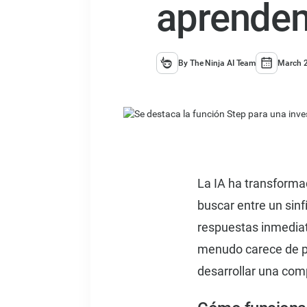
aprende
By The Ninja AI Team
March 2
La IA ha transforma
buscar entre un sin
respuestas inmediat
menudo carece de pr
desarrollar una com