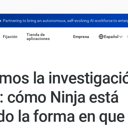
r.
Partnering to bring an autonomous, self-evolving AI workforce to enter
Tienda de
Fijación
Empresa
Español
aplicaciones
mos la investigaci
: cómo Ninja está
o la forma en que