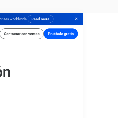
✕
prises worldwide.
Read more
Contactar con ventas
Pruébalo gratis
ón