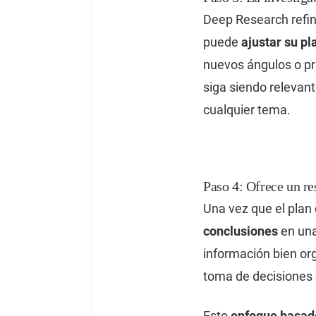
Deep Research refin
puede
ajustar su pl
nuevos ángulos o pri
siga siendo relevan
cualquier tema.
Paso 4: Ofrece un re
Una vez que el plan
conclusiones
en una
información bien or
toma de decisiones 
Esto
enfoque basad