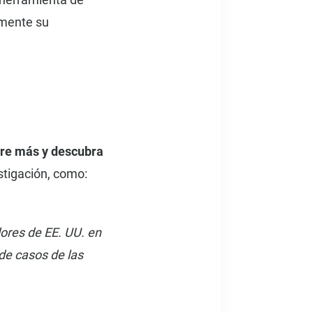
amente su
ore más y descubra
stigación, como:
lores de EE. UU. en
 de casos de las