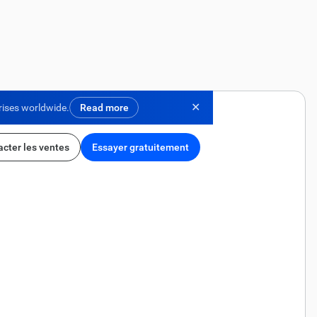
✕
rises worldwide.
Read more
cter les ventes
Essayer gratuitement