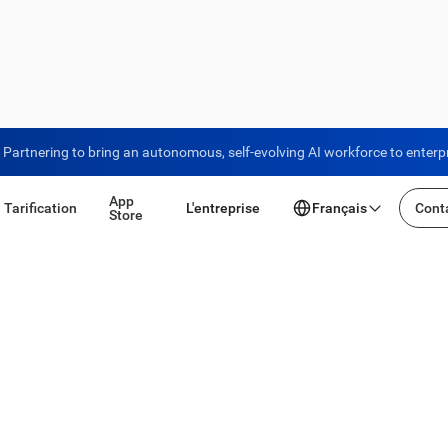
Partnering to bring an autonomous, self-evolving AI workforce to enterp
App
Tarification
L'entreprise
Français
Conta
Store