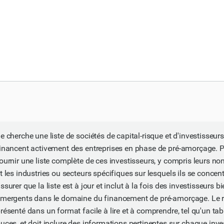
e cherche une liste de sociétés de capital-risque et d'investisseurs
inancent activement des entreprises en phase de pré-amorçage. 
ournir une liste complète de ces investisseurs, y compris leurs nom
t les industries ou secteurs spécifiques sur lesquels ils se concen
ssurer que la liste est à jour et inclut à la fois des investisseurs bi
mergents dans le domaine du financement de pré-amorçage. Le rés
résenté dans un format facile à lire et à comprendre, tel qu'un tab
uces, et doit inclure des informations pertinentes sur chaque inve