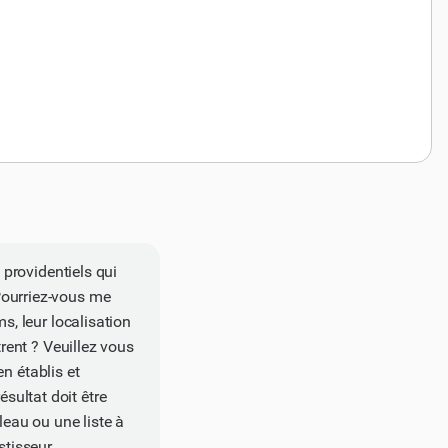
 providentiels qui
Pourriez-vous me
s, leur localisation
trent ? Veuillez vous
en établis et
ultat doit être
leau ou une liste à
stisseur.