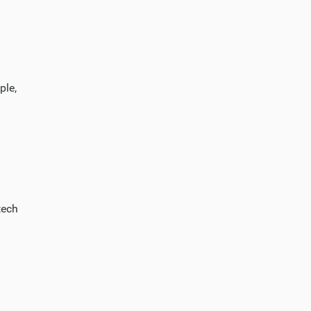
ple,
tech