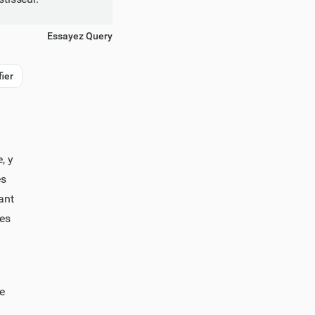
Essayez Query
fier
, y
es
ant
des
le