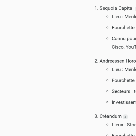
Sequoia Capital
Lieu : Menl
Fourchette
Connu pour 
Cisco, You
Andreessen Horo
Lieu : Menl
Fourchette 
Secteurs : 
Investissem
Créandum
3
Lieux : Sto
Fourchette 