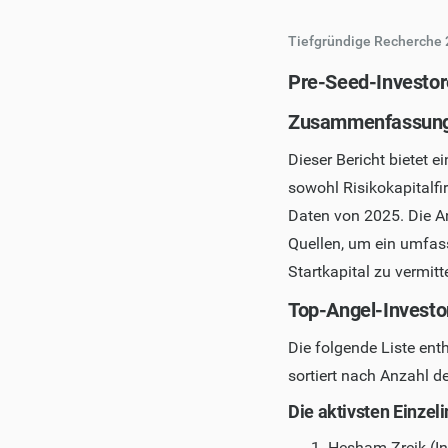
Tiefgründige Recherche 
Pre-Seed-Investor
Zusammenfassun
Dieser Bericht bietet e
sowohl Risikokapitalfi
Daten von 2025. Die A
Quellen, um ein umfass
Startkapital zu vermitt
Top-Angel-Investo
Die folgende Liste enth
sortiert nach Anzahl d
Die aktivsten Einzel
Hesham Zreik (I