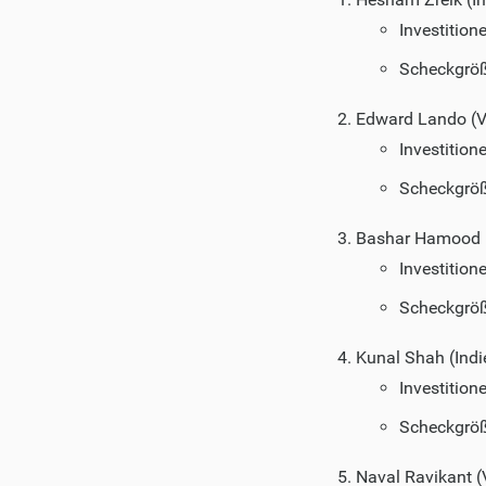
Investition
Scheckgröß
Edward Lando (Ve
Investition
Scheckgröß
Bashar Hamood (
Investition
Scheckgröß
Kunal Shah (Indi
Investition
Scheckgröß
Naval Ravikant (