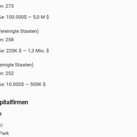
en: 273
e: 100.000$ — 5,0 M $
ereinigte Staaten)
en: 258
e: 220K $ — 1,3 Mio. $
inigte Staaten)
en: 252
e: 10.000$ — 500K $
pitalfirmen
n
3
Park