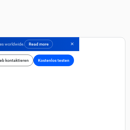
✕
ses worldwide.
Read more
ieb kontaktieren
Kostenlos testen