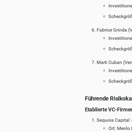
Investition
Scheckgröß
Fabrice Grinda (V
Investition
Scheckgröß
Mark Cuban (Vere
Investition
Scheckgröß
Führende Risikoka
Etablierte VC-Firme
Sequoia Capital
Ort: Menlo 