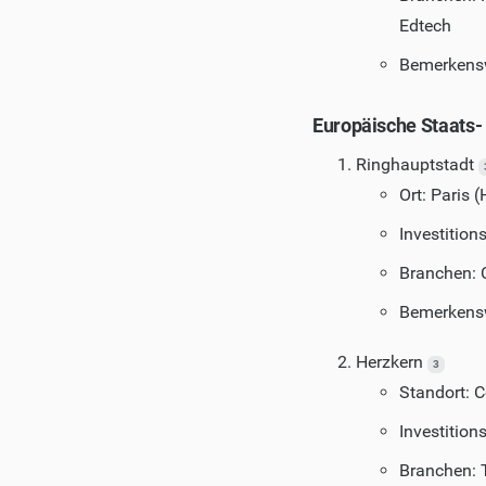
Edtech
Bemerkenswe
Europäische Staats-
Ringhauptstadt
Ort: Paris 
Investitio
Branchen: 
Bemerkensw
Herzkern
3
Standort: 
Investitio
Branchen: 