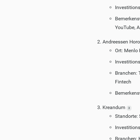
Investitio
Bemerkenswe
YouTube, 
Andreessen Horo
Ort: Menlo 
Investitio
Branchen: T
Fintech
Bemerkenswe
Kreandum
3
Standorte: 
Investitio
Branchen: 