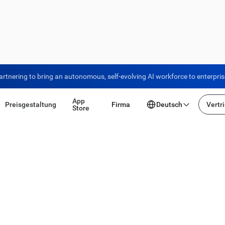
artnering to bring an autonomous, self-evolving AI workforce to enterpri
App
Preisgestaltung
Firma
Deutsch
Vertr
Store