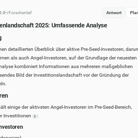
2.0
•
/
Forschertief
Antwort
Pla
enlandschaft 2025: Umfassende Analyse
g
inen detaillierten Überblick über aktive Pre-Seed-Investoren, darun
rmen als auch Angel-Investoren, auf der Grundlage der neuesten
nalyse kombiniert Informationen aus mehreren maßgeblichen
endes Bild der Investitionslandschaft vor der Gründung der
eln.
ren
ält einige der aktivsten Angel-Investoren im Pre-Seed-Bereich,
er Investitionen
:
2
investoren
ndonesien)