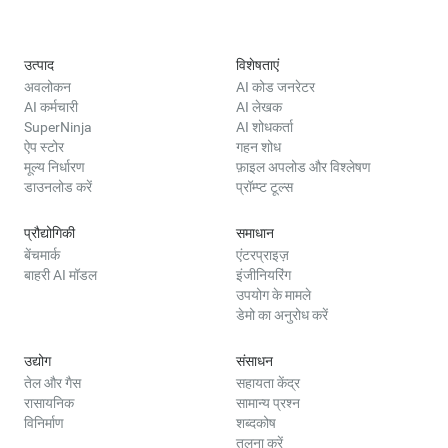
उत्पाद
विशेषताएं
अवलोकन
AI कोड जनरेटर
AI कर्मचारी
AI लेखक
SuperNinja
AI शोधकर्ता
ऐप स्टोर
गहन शोध
मूल्य निर्धारण
फ़ाइल अपलोड और विश्लेषण
डाउनलोड करें
प्रॉम्प्ट टूल्स
प्रौद्योगिकी
समाधान
बेंचमार्क
एंटरप्राइज़
बाहरी AI मॉडल
इंजीनियरिंग
उपयोग के मामले
डेमो का अनुरोध करें
उद्योग
संसाधन
तेल और गैस
सहायता केंद्र
रासायनिक
सामान्य प्रश्न
विनिर्माण
शब्दकोष
तुलना करें