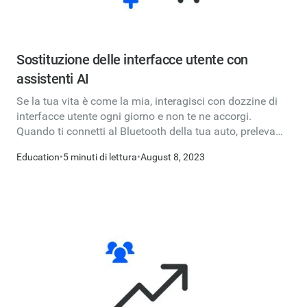
Sostituzione delle interfacce utente con
assistenti AI
Se la tua vita è come la mia, interagisci con dozzine di
interfacce utente ogni giorno e non te ne accorgi.
Quando ti connetti al Bluetooth della tua auto, preleva
contanti presso un bancomat o paghi le bollette online,
Education
•
5 minuti di lettura
•
August 8, 2023
compri il caffè mattutino, esegui una ricerca su Google,
prenoti Uber o prenoti un volo su Expedia...