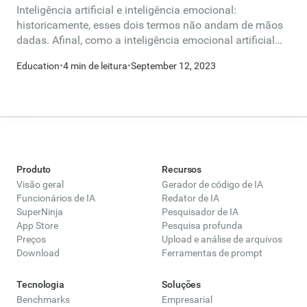
Inteligência artificial e inteligência emocional:
historicamente, esses dois termos não andam de mãos
dadas. Afinal, como a inteligência emocional artificial
pode funcionar? E mesmo que pudesse funcionar, isso é
Education
•
4 min de leitura
•
September 12, 2023
uma coisa boa?
Produto
Recursos
Visão geral
Gerador de código de IA
Funcionários de IA
Redator de IA
SuperNinja
Pesquisador de IA
App Store
Pesquisa profunda
Preços
Upload e análise de arquivos
Download
Ferramentas de prompt
Tecnologia
Soluções
Benchmarks
Empresarial