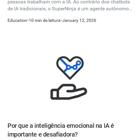
pessoas trabalham com a IA. Ao contrário dos chatbots
de IA tradicionais, o SuperNinja é um agente autônomo
de IA com seu próprio ambiente de computador, capaz
Education
•
10 min de leitura
•
January 12, 2026
de concluir fluxos de trabalho inteiros do início ao fim.
Este guia abrangente explora os recursos
revolucionários do SuperNinja e responde às suas
perguntas mais importantes sobre o que o torna
diferente, o que ele pode fazer e como tirar o máximo
proveito dele.
Por que a inteligência emocional na IA é
importante e desafiadora?