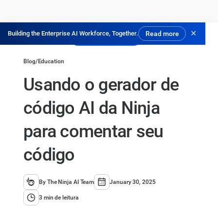
✕
Building the Enterprise AI Workforce, Together.
Read more
Experimente Grátis
Blog
/
Education
Usando o gerador de
código AI da Ninja
para comentar seu
código
By The Ninja AI Team
January 30, 2025
3 min de leitura