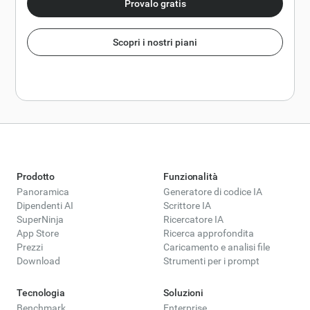
raccomandazioni attuabili per le startup in fase di pre-
Provalo gratis
avvio che desiderano raccogliere capitali.
Scopri i nostri piani
Prodotto
Funzionalità
Panoramica
Generatore di codice IA
Dipendenti AI
Scrittore IA
SuperNinja
Ricercatore IA
App Store
Ricerca approfondita
Prezzi
Caricamento e analisi file
Download
Strumenti per i prompt
Tecnologia
Soluzioni
Benchmark
Enterprise