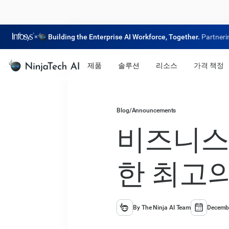
×
Building the Enterprise AI Workforce, Together.
Partneri
제품
솔루션
리소스
가격 책정
Blog
/
Announcements
비즈니스용
한 최고의
By The Ninja AI Team
Decembe