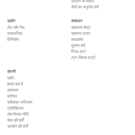
उपयोग के मामले
डेमो का अनुरोध करें
उद्योग
संसाधन
तेल और गैस
सहायता केंद्र
रासायनिक
सामान्य प्रश्न
विनिर्माण
शब्दकोष
तुलना करें
निंजा API
API क्विक स्टार्ट
कंपनी
ब्लॉग
हमारे बारे में
समाचार
करियर
एम्बेसडर प्रोग्राम
प्रतिक्रिया
गोपनीयता नीति
सेवा की शर्तें
उपयोग की शर्तें