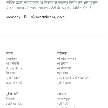
क्योंकि उद्योग संवादात्मक AI सिस्टम से स्वतंत्र निर्णय लेने और क्रॉस-
सिस्टम समन्वय में सक्षम स्वायत्त एजेंटों के रूप में परिवर्तित होता है।
फाउंडेशन में शामिल होकर, NinjaTech AI खुले, इंटरऑपरेबल मानकों
Company
•
2 मिनट पढ़े
•
December 14, 2025
पर AI के भविष्य के निर्माण के लिए अपनी प्रतिबद्धता को मजबूत करता है,
जो पूरे डेवलपर समुदाय को लाभ पहुंचाते हैं।
उत्पाद
विशेषताएं
अवलोकन
AI कोड जनरेटर
AI कर्मचारी
AI लेखक
SuperNinja
AI शोधकर्ता
ऐप स्टोर
गहन शोध
मूल्य निर्धारण
फ़ाइल अपलोड और विश्लेषण
डाउनलोड करें
प्रॉम्प्ट टूल्स
प्रौद्योगिकी
समाधान
बेंचमार्क
एंटरप्राइज़
बाहरी AI मॉडल
इंजीनियरिंग