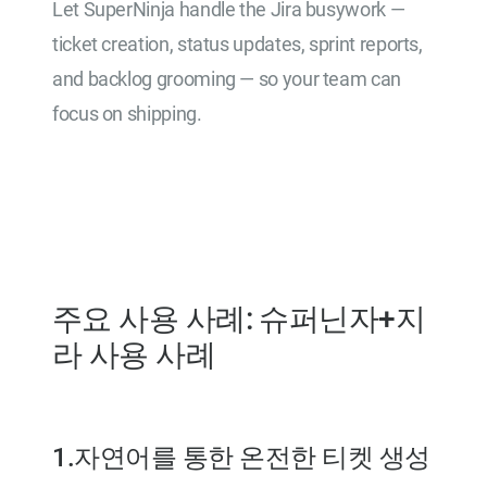
Let SuperNinja handle the Jira busywork —
ticket creation, status updates, sprint reports,
and backlog grooming — so your team can
focus on shipping.
Try for Free
주요 사용 사례: 슈퍼닌자+지
라 사용 사례
1.자연어를 통한 온전한 티켓 생성