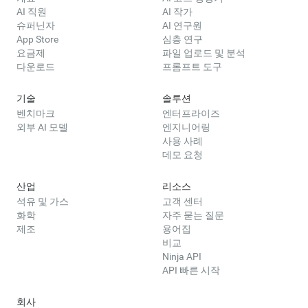
AI 직원
AI 작가
슈퍼닌자
AI 연구원
App Store
심층 연구
요금제
파일 업로드 및 분석
다운로드
프롬프트 도구
기술
솔루션
벤치마크
엔터프라이즈
외부 AI 모델
엔지니어링
사용 사례
데모 요청
산업
리소스
석유 및 가스
고객 센터
화학
자주 묻는 질문
제조
용어집
비교
Ninja API
API 빠른 시작
회사