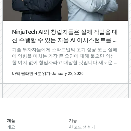
NinjaTech AI의 창립자들은 실제 작업을 대
신 수행할 수 있는 자율 AI 어시스턴트를 구
축하는 임무를 수행하고 있습니다.
기술 투자자들에게 스타트업의 초기 성공 또는 실패
에 영향을 미치는 가장 큰 요인에 대해 물으면 의심
할 여지 없이 창업자라고 대답할 것입니다.새로운 테
크 회사를 처음부터 공동 설립하고 설립하려면 통찰
바박 팔라반
•
4분 읽기
•
January 22, 2026
력과 지성 이상의 것이 필요합니다. 공동의 비전, 실
행에 대한 열정, 여러분을 지원하는 마을, 그리고 약
간의 운이 필요합니다.
제품
기능
개요
AI 코드 생성기