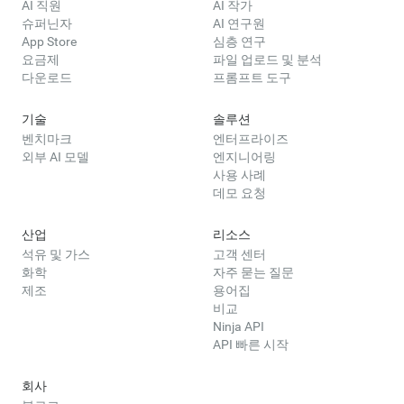
AI 직원
AI 작가
슈퍼닌자
AI 연구원
App Store
심층 연구
요금제
파일 업로드 및 분석
다운로드
프롬프트 도구
기술
솔루션
벤치마크
엔터프라이즈
외부 AI 모델
엔지니어링
사용 사례
데모 요청
산업
리소스
석유 및 가스
고객 센터
화학
자주 묻는 질문
제조
용어집
비교
Ninja API
API 빠른 시작
회사