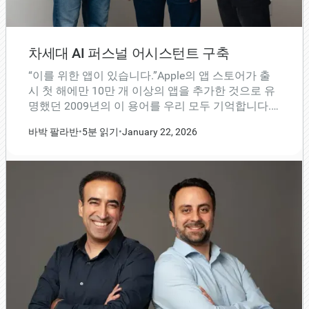
차세대 AI 퍼스널 어시스턴트 구축
“이를 위한 앱이 있습니다.”Apple의 앱 스토어가 출
시 첫 해에만 10만 개 이상의 앱을 추가한 것으로 유
명했던 2009년의 이 용어를 우리 모두 기억합니다.
제너레이티브 AI의 급속한 발전과 확산에 힘입어 오
바박 팔라반
•
5분 읽기
•
January 22, 2026
늘날 이를 위한 “부파일럿”이 생겼습니다.처음에는
Microsoft 소유의 GitHub에서 코딩 제안을 제공하는
AI 도구를 위해 만들었지만, 오늘날 코파일럿이라는
용어는 다양한 기술과 작업에 걸쳐 사용자의 생산성
향상을 돕는 AI 어시스턴트 도구를 설명하는 데 널리
사용됩니다.최근 캄브리아기 부조종사의 폭발적인
증가는 차세대 AI 어시스턴트, 즉 '오토파일럿'이 되
기 위한 중요한 단계입니다.