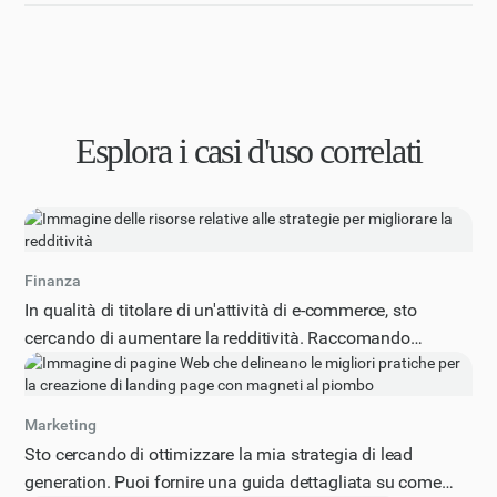
Esplora i casi d'uso correlati
Finanza
In qualità di titolare di un'attività di e-commerce, sto
cercando di aumentare la redditività. Raccomando
strategie specifiche per migliorare la redditività del mio
negozio online, considerando fattori quali i costi di
acquisizione dei clienti, il valore medio degli ordini e
Marketing
l'ottimizzazione della catena di fornitura. Fornisci un
Sto cercando di ottimizzare la mia strategia di lead
elenco di almeno 5 suggerimenti attuabili, compresi
generation. Puoi fornire una guida dettagliata su come