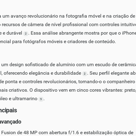
a um avanço revolucionário na fotografia móvel e na criação de
ecursos de câmera de nível profissional com controles intuitiv
e e durável
. Essa análise abrangente mostra por que o iPhon
2
ncial para fotógrafos móveis e criadores de conteúdo.
 um design sofisticado de alumínio com um escudo de cerâmic
al, oferecendo elegância e durabilidade
. Seu perfil elegante ab
2
de ponta e controles revolucionários, tornando-o o companheiro
nais criativos. O dispositivo vem em cinco cores vibrantes: preto
róleo e ultramarino
.
9
ncipais
avançado
 Fusion de 48 MP com abertura f/1.6 e estabilização óptica de