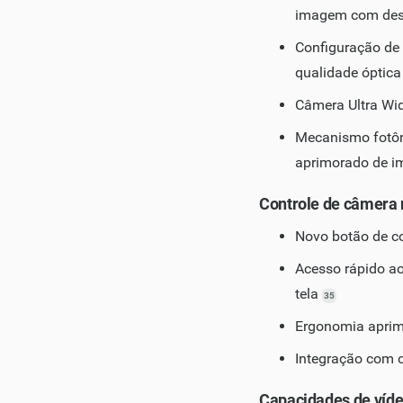
imagem com des
Configuração de 
qualidade óptic
Câmera Ultra Wi
Mecanismo fotôn
aprimorado de 
Controle de câmera 
Novo botão de co
Acesso rápido ao
tela
35
Ergonomia aprimo
Integração com o
Capacidades de víde