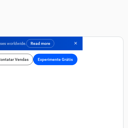
✕
ises worldwide.
Read more
Contatar Vendas
Experimente Grátis