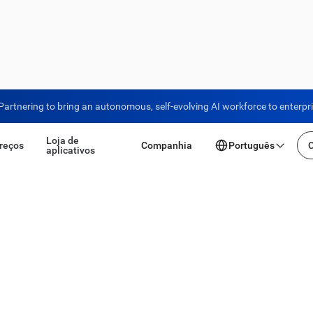
Partnering to bring an autonomous, self-evolving AI workforce to enterpr
Loja de
reços
Companhia
Português
aplicativos