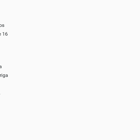
os
e 16
a
riga
,