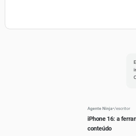
E
i
O
Agente Ninja
•
/
escritor
iPhone 16: a ferra
conteúdo