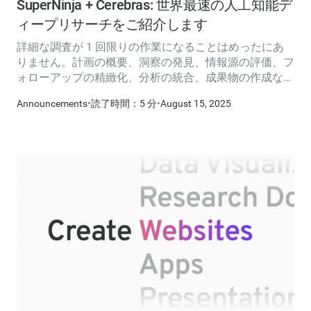
SuperNinja + Cerebras: 世界最速の人工知能デ
ィープリサーチをご紹介します
詳細な調査が 1 回限りの作業になることはめったにあ
りません。計画の概要、洞察の発見、情報源の評価、フ
ォローアップの精緻化、分析の統合、成果物の作成な
ど、多段階のプロセスです。GPU ベースのシステムで
Announcements
•
読了時間：5 分
•
August 15, 2025
は、これらのサイクルの 1 段階を完了するのに 10 分か
かることがあります。また、新しい質問を繰り返し行う
と 10 分以上かかることがあります。その摩擦によって
イテレーションが抑えられてしまいます。