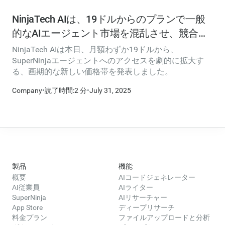
NinjaTech AIは、19ドルからのプランで一般
的なAIエージェント市場を混乱させ、競合他
社の3倍の価値を提供します
NinjaTech AIは本日、月額わずか19ドルから、
SuperNinjaエージェントへのアクセスを劇的に拡大す
る、画期的な新しい価格帯を発表しました。
Company
•
読了時間:2 分
•
July 31, 2025
製品
機能
概要
AIコードジェネレーター
AI従業員
AIライター
SuperNinja
AIリサーチャー
App Store
ディープリサーチ
料金プラン
ファイルアップロードと分析