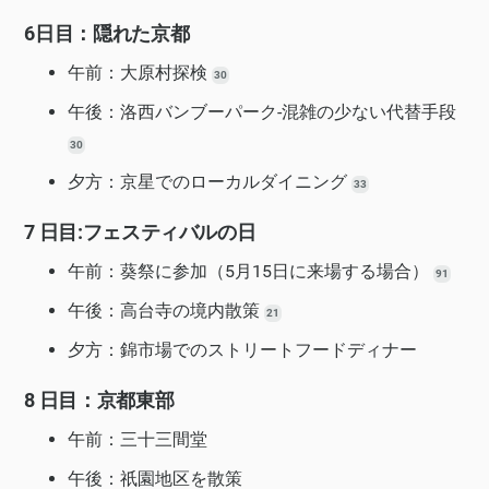
6日目：隠れた京都
午前：大原村探検
30
午後：洛西バンブーパーク-混雑の少ない代替手段
30
夕方：京星でのローカルダイニング
33
7 日目:フェスティバルの日
午前：葵祭に参加（5月15日に来場する場合）
91
午後：高台寺の境内散策
21
夕方：錦市場でのストリートフードディナー
8 日目：京都東部
午前：三十三間堂
午後：祇園地区を散策