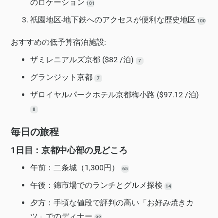
のロケーション
101
祇園地区-地下鉄へのアクセスが便利な歴史地区
100
おすすめの低予算宿泊施設:
ザミレニアルズ京都 ($82 /泊)
7
グランジット京都
7
ザロイヤルパークホテル京都梅小路 ($97.12 /泊)
8
毎日の旅程
1日目：京都中心部の見どころ
午前：二条城（1,300円）
65
午後：錦市場でのランチとグルメ探検
14
夕方：手頃な値段で評判の高い「お好み焼きカ
ツ」でのディナー
32