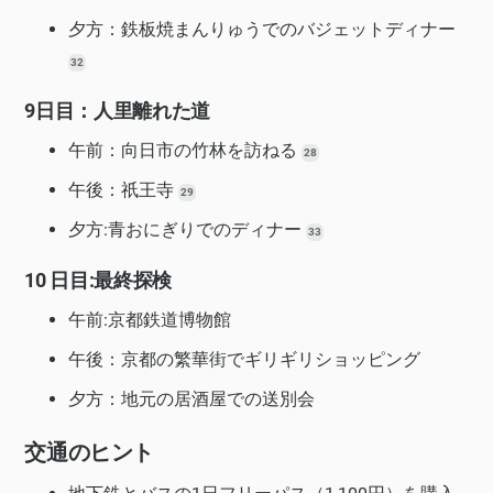
夕方：鉄板焼まんりゅうでのバジェットディナー
32
9日目：人里離れた道
午前：向日市の竹林を訪ねる
28
午後：祇王寺
29
夕方:青おにぎりでのディナー
33
10 日目:最終探検
午前:京都鉄道博物館
午後：京都の繁華街でギリギリショッピング
夕方：地元の居酒屋での送別会
交通のヒント