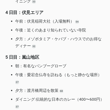
イニング
33
4 日目：伏見エリア
午前：伏見稲荷大社（入場無料）
54
午後：近くのあまり知られていない寺院
夕方：メゾポタミア・ケバブ・ハウスでのお得な
ディナー
32
5 日目：嵐山地区
朝：有名なバンブーグローブ
午後：愛宕念仏寺を訪ねる（もっと静かな場所）
27
夕方：渡月橋周辺を散策
68
ダイニング:伝統的な日本のカレー（400〜600円）
37