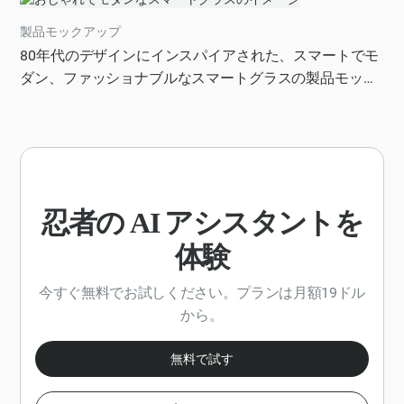
格と時間のトレードオフを確認できるようにし、さまざ
製品モックアップ
まなプロバイダーからの情報で詳細を確認できるように
80年代のデザインにインスパイアされた、スマートでモ
しましょう。ウェブサイトを滑らかで、楽しく、インタ
ダン、ファッショナブルなスマートグラスの製品モック
ラクティブなものにして、各シナリオの結果がライブで
アップを作成
表示されるようにします。また、最終的な結果を得るに
は、プランを PDF 形式でダウンロードするためのツール
ツールを作成してください。
忍者の AI アシスタントを
体験
今すぐ無料でお試しください。プランは月額19ドル
から。
無料で試す