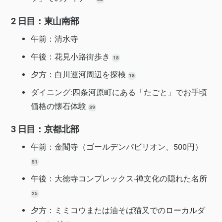
2 日目：東山南部
午前：清水寺
午後：花見小路街歩き
18
夕方：白川運河周辺を探検
18
ダイニング:四条河原町にある「たごと」でお手頃
価格の懐石体験
39
3 日目：京都北部
午前：金閣寺（ゴールデンパビリオン、500円）
51
午後：大徳寺コンプレックス-禅文化の隠れた名所
25
夕方：ミミコウまたは油そば猫又でのローカルダ