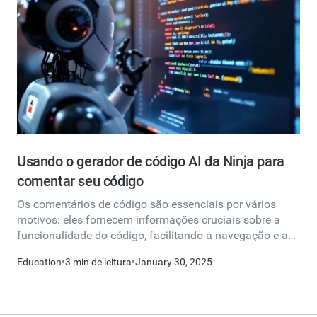
Usando o gerador de código AI da Ninja para
comentar seu código
Os comentários de código são essenciais por vários
motivos: eles fornecem informações cruciais sobre a
funcionalidade do código, facilitando a navegação e a
compreensão dos desenvolvedores atuais e futuros.
Education
•
3 min de leitura
•
January 30, 2025
Melhora a legibilidade — Um código bem comentado é
mais fácil de entender, especialmente para equipes que
trabalham em grandes bases de código. Auxilia na
colaboração — Os desenvolvedores geralmente