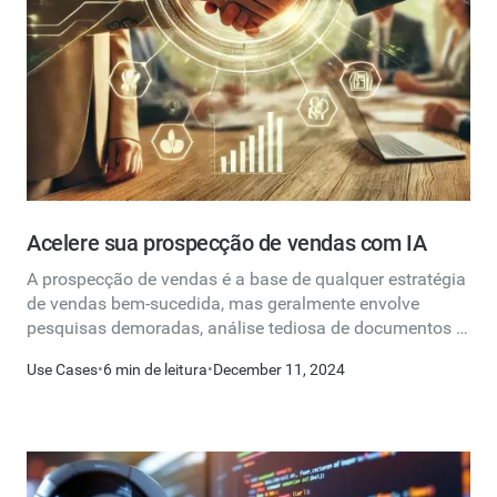
Acelere sua prospecção de vendas com IA
A prospecção de vendas é a base de qualquer estratégia
de vendas bem-sucedida, mas geralmente envolve
pesquisas demoradas, análise tediosa de documentos e
segmentação por tentativa e erro. A IA está aqui para
Use Cases
•
6 min de leitura
•
December 11, 2024
ajudar. Nesta postagem do blog, exploraremos como
você pode usar a IA para prospecção de vendas em três
áreas críticas: pesquisa de clientes, análise de
documentos e elaboração de um perfil de cliente ideal
(ICP).