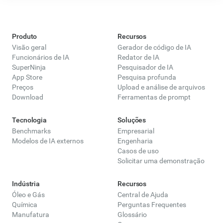
trabalham em equipes. Os comentários fornecem
contexto e explicações para as decisões tomadas no
código.Melhora a manutenção — Revisitar um projeto
Produto
Recursos
antigo sem comentários pode parecer como decifrar um
Visão geral
Gerador de código de IA
script antigo. Acelera a integração — Os novos membros
Funcionários de IA
Redator de IA
da equipe podem entender rapidamente a lógica e o
SuperNinja
Pesquisador de IA
fluxo de um projeto. Depuração e otimização — Os
App Store
Pesquisa profunda
comentários ajudam a identificar problemas e áreas de
Preços
Upload e análise de arquivos
melhoria.
Download
Ferramentas de prompt
Tecnologia
Soluções
Benchmarks
Empresarial
Modelos de IA externos
Engenharia
Casos de uso
Solicitar uma demonstração
Indústria
Recursos
Óleo e Gás
Central de Ajuda
Química
Perguntas Frequentes
Manufatura
Glossário