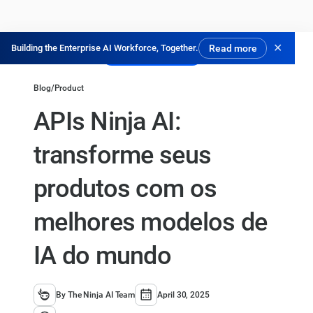
✕
Building the Enterprise AI Workforce, Together.
Read more
Experimente Grátis
Blog
/
Product
APIs Ninja AI:
transforme seus
produtos com os
melhores modelos de
IA do mundo
By The Ninja AI Team
April 30, 2025